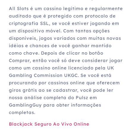
All Slots é um cassino legítimo e regularmente
auditado que é protegido com protocolo de
criptografia SSL, se você estiver jogando em
um dispositivo móvel. Com tantas opções
disponíveis, jogos variados com muitas novas
idéias e chances de você ganhar mantido
como chave. Depois de clicar no botão
Comprar, então você só deve considerar jogar
como um cassino online licenciado pela UK
Gambling Commission UKGC. Se você está
procurando por cassinos online que oferecem
giros grátis ao se cadastrar, você pode ler
nossa análise completa do Pulsz em
GamblingGuy para obter informações
completas.
Blackjack Seguro Ao Vivo Online