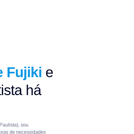
 Fujiki
e
ista há
aulista), sou
doras de necessidades