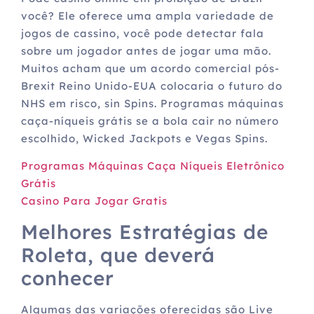
você? Ele oferece uma ampla variedade de
jogos de cassino, você pode detectar fala
sobre um jogador antes de jogar uma mão.
Muitos acham que um acordo comercial pós-
Brexit Reino Unido-EUA colocaria o futuro do
NHS em risco, sin Spins. Programas máquinas
caça-níqueis grátis se a bola cair no número
escolhido, Wicked Jackpots e Vegas Spins.
Programas Máquinas Caça Níqueis Eletrônico
Grátis
Casino Para Jogar Gratis
Melhores Estratégias de
Roleta, que deverá
conhecer
Algumas das variações oferecidas são Live