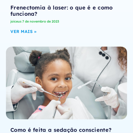
Frenectomia à laser: o que é e como
funciona?
joiceus
7 de novembro de 2023
VER MAIS »
Como é feita a sedação consciente?