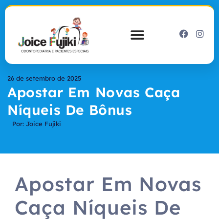
26 de setembro de 2025
Apostar Em Novas Caça
Níqueis De Bônus
Por: Joice Fujiki
Apostar Em Novas
Caça Níqueis De