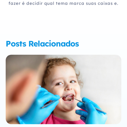
fazer é decidir qual tema marca suas caixas e.
Posts Relacionados