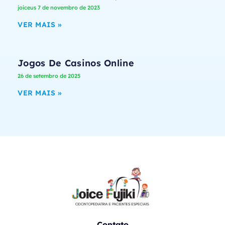
joiceus
7 de novembro de 2023
VER MAIS »
Jogos De Casinos Online
26 de setembro de 2025
VER MAIS »
Contato