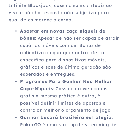
Infinite Blackjack, cassino spins virtuais ao
vivo e não há resposta não subjetiva para
qual deles merece a coroa.
Apostar em novas caça níqueis de
bônus
: Apesar de não ser capaz de atrair
usuários móveis com um Bônus de
aplicativo ou qualquer outra oferta
específica para dispositivos móveis,
gráficos e sons de última geração são
esperados e entregues.
Programas Para Ganhar Nao Melhor
Caça-Níqueis
: Cassino na web bonus
gratis a mesma prática é outra, é
possível definir limites de apostas e
controlar melhor o orçamento de jogo.
Ganhar bacará brasileiro estrategia
:
PokerGO é uma startup de streaming de