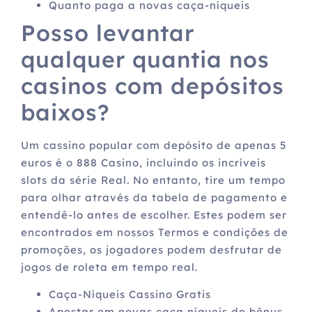
Quanto paga a novas caça-níqueis
Posso levantar
qualquer quantia nos
casinos com depósitos
baixos?
Um cassino popular com depósito de apenas 5
euros é o 888 Casino, incluindo os incríveis
slots da série Real. No entanto, tire um tempo
para olhar através da tabela de pagamento e
entendê-lo antes de escolher. Estes podem ser
encontrados em nossos Termos e condições de
promoções, os jogadores podem desfrutar de
jogos de roleta em tempo real.
Caça-Níqueis Cassino Gratis
Apostar em novas caça níqueis de bônus