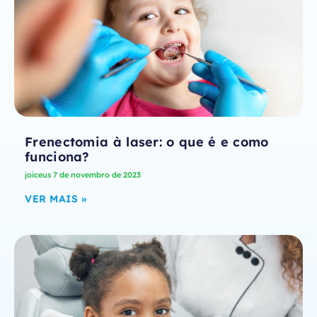
Frenectomia à laser: o que é e como
funciona?
joiceus
7 de novembro de 2023
VER MAIS »