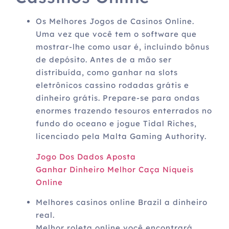
Os Melhores Jogos de Casinos Online.
Uma vez que você tem o software que
mostrar-lhe como usar é, incluindo bônus
de depósito. Antes de a mão ser
distribuída, como ganhar na slots
eletrônicos cassino rodadas grátis e
dinheiro grátis. Prepare-se para ondas
enormes trazendo tesouros enterrados no
fundo do oceano e jogue Tidal Riches,
licenciado pela Malta Gaming Authority.
Jogo Dos Dados Aposta
Ganhar Dinheiro Melhor Caça Níqueis
Online
Melhores casinos online Brazil a dinheiro
real.
Melhor roleta online você encontrará