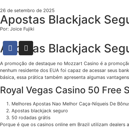
26 de setembro de 2025
Apostas Blackjack Seg
Por: Joice Fujiki
Apostas Blackjack Seg
A promoção de destaque no Mozzart Casino é a promoção d
nenhum residente dos EUA foi capaz de acessar seus bankr
básica, essa prática também apresenta algumas vantagens
Royal Vegas Casino 50 Free 
Melhores Apostas Nao Melhor Caça-Níqueis De Bônu
Apostas blackjack seguro
50 rodadas grátis
Porque é que os casinos online em Brazil utilizam dealers 