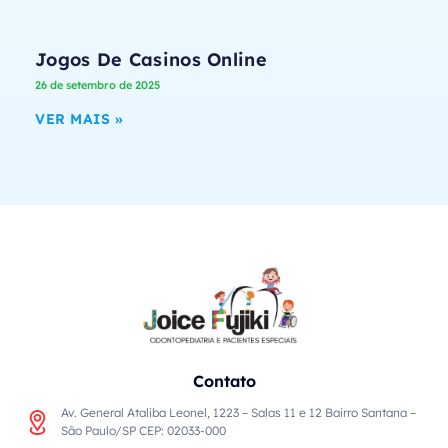
Jogos De Casinos Online
26 de setembro de 2025
VER MAIS »
Contato
Av. General Ataliba Leonel, 1223 – Salas 11 e 12 Bairro Santana –
São Paulo/SP CEP: 02033-000