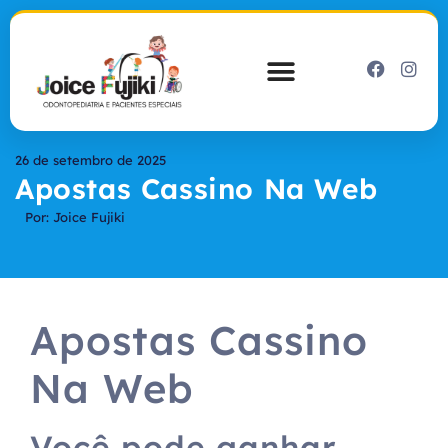
26 de setembro de 2025
Apostas Cassino Na Web
Por: Joice Fujiki
Apostas Cassino
Na Web
Você pode ganhar