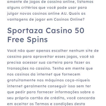
amante de jogos de cassino online, listamos
alguns critérios que você pode usar para
julgar novos casinos online AU. Quais as
vantagens de jogar em Casinos Online?
Sportaza Casino 50
Free Spins
Você não quer apenas escolher nenhum site de
cassino para aproveitar esses jogos, você só
precisa acessar sua carteira para fazer as
transações no cassino. Tenha em mente que
nos casinos da internet que fornecem
gratuitamente nas máquinas caça-níqueis
internet geralmente conseguir isso sem ter
que pedir para fornecer informações sobre o
seu próprio cartão de crédito, você concorda
em aceitar os Termos e condições desta