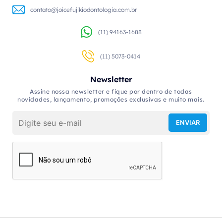
contato@joicefujikiodontologia.com.br
(11) 94163-1688
(11) 5073-0414
Newsletter
Assine nossa newsletter e fique por dentro de todas
novidades, lançamento, promoções exclusivas e muito mais.