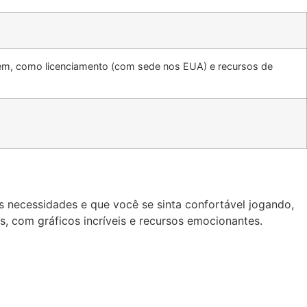
o em, como licenciamento (com sede nos EUA) e recursos de
s necessidades e que você se sinta confortável jogando,
, com gráficos incríveis e recursos emocionantes.