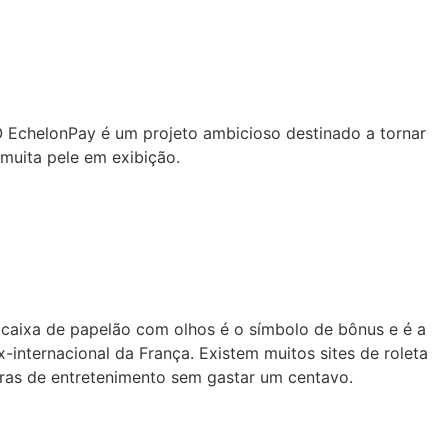
 O EchelonPay é um projeto ambicioso destinado a tornar
 muita pele em exibição.
caixa de papelão com olhos é o símbolo de bônus e é a
internacional da França. Existem muitos sites de roleta
horas de entretenimento sem gastar um centavo.