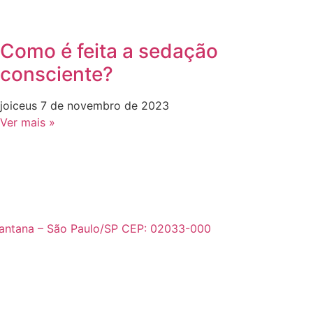
Como é feita a sedação
consciente?
joiceus
7 de novembro de 2023
Ver mais »
o Santana – São Paulo/SP CEP: 02033-000