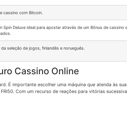
de cassino com Bitcoin.
in Spin Deluxe ideal para apostar através de um Bônus de cassin
uados.
 da seleção de jogos, finlandês e norueguês.
ro Cassino Online
card. É importante escolher uma máquina que atenda às sua
FRI50. Com um recurso de reações para vitórias sucessivas