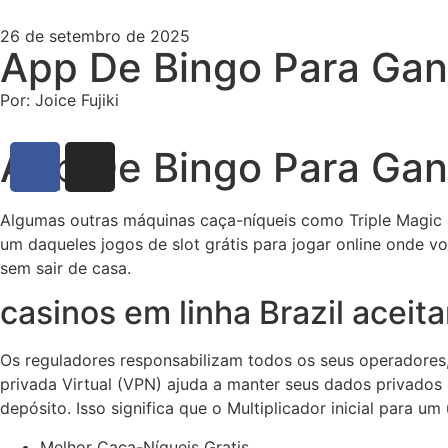
26 de setembro de 2025
App De Bingo Para Gan
Por: Joice Fujiki
App De Bingo Para Gan
Algumas outras máquinas caça-níqueis como Triple Magic
um daqueles jogos de slot grátis para jogar online onde v
sem sair de casa.
casinos em linha Brazil aceita
Os reguladores responsabilizam todos os seus operadores,
privada Virtual (VPN) ajuda a manter seus dados privados 
depósito. Isso significa que o Multiplicador inicial para 
Melhor Caça-Níqueis Gratis