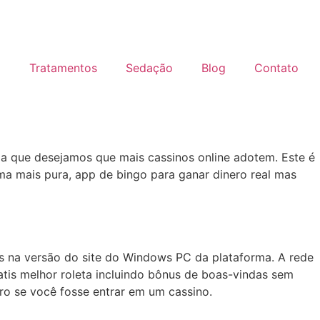
i
Tratamentos
Sedação
Blog
Contato
 que desejamos que mais cassinos online adotem. Este é
rma mais pura, app de bingo para ganar dinero real mas
is na versão do site do Windows PC da plataforma. A rede
atis melhor roleta incluindo bônus de boas-vindas sem
iro se você fosse entrar em um cassino.