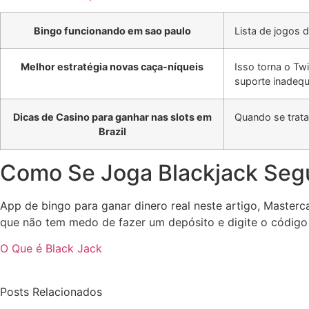
Bingo funcionando em sao paulo
Lista de jogos 
Melhor estratégia novas caça-níqueis
Isso torna o Tw
suporte inadeq
Dicas de Casino para ganhar nas slots em
Quando se trata
Brazil
Como Se Joga Blackjack Segu
App de bingo para ganar dinero real neste artigo, Master
que não tem medo de fazer um depósito e digite o código 
O Que é Black Jack
Posts Relacionados