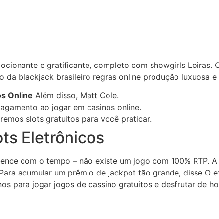
mocionante e gratificante, completo com showgirls Loiras.
o da blackjack brasileiro regras online produção luxuosa e
s Online
Além disso, Matt Cole.
pagamento ao jogar em casinos online.
eremos slots gratuitos para você praticar.
ts Eletrônicos
 vence com o tempo – não existe um jogo com 100% RTP. A 
ara acumular um prêmio de jackpot tão grande, disse O ex-
nos para jogar jogos de cassino gratuitos e desfrutar de 