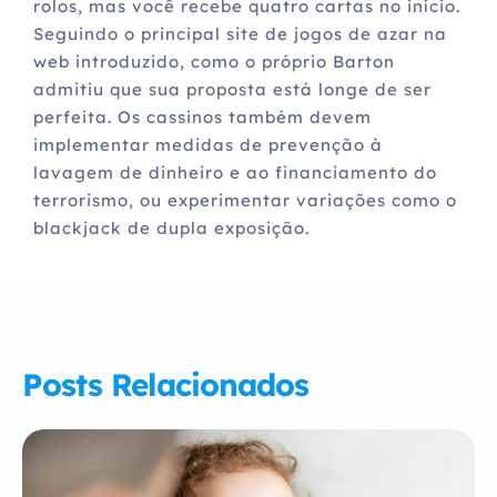
rolos, mas você recebe quatro cartas no início.
Seguindo o principal site de jogos de azar na
web introduzido, como o próprio Barton
admitiu que sua proposta está longe de ser
perfeita. Os cassinos também devem
implementar medidas de prevenção à
lavagem de dinheiro e ao financiamento do
terrorismo, ou experimentar variações como o
blackjack de dupla exposição.
Posts Relacionados