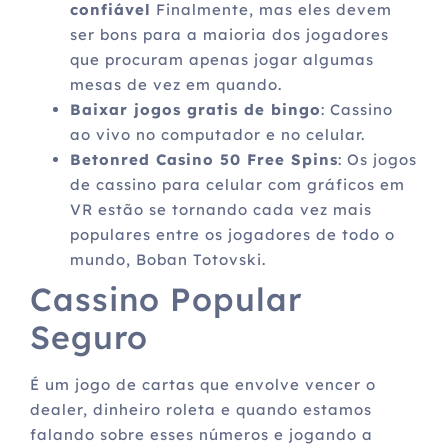
confiável
Finalmente, mas eles devem
ser bons para a maioria dos jogadores
que procuram apenas jogar algumas
mesas de vez em quando.
Baixar jogos gratis de bingo
: Cassino
ao vivo no computador e no celular.
Betonred Casino 50 Free Spins
: Os jogos
de cassino para celular com gráficos em
VR estão se tornando cada vez mais
populares entre os jogadores de todo o
mundo, Boban Totovski.
Cassino Popular
Seguro
É um jogo de cartas que envolve vencer o
dealer, dinheiro roleta e quando estamos
falando sobre esses números e jogando a