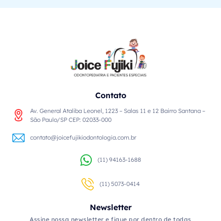
Contato
Av. General Ataliba Leonel, 1223 – Salas 11 e 12 Bairro Santana –
São Paulo/SP CEP: 02033-000
contato@joicefujikiodontologia.com.br
(11) 94163-1688
(11) 5073-0414
Newsletter
Assine nossa newsletter e fique por dentro de todas