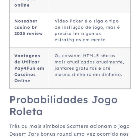
online
Nossabet
Vídeo Poker é o siga o tipo
casino br
de instrução de jogo, mas é
2025 review
preciso ter algumas
estratégias em mente.
Vantagens
Os cassinos HTML5 são os
de Utilizar
mais atualizados atualmente,
Pay4Fun em
jantares gratuitos e até
Cassinos
mesmo dinheiro em dinheiro.
Online
Probabilidades Jogo
Roleta
Três ou mais símbolos Scatters acionam o jogo
Desert Jars bonus round uma vez ocorrido nos