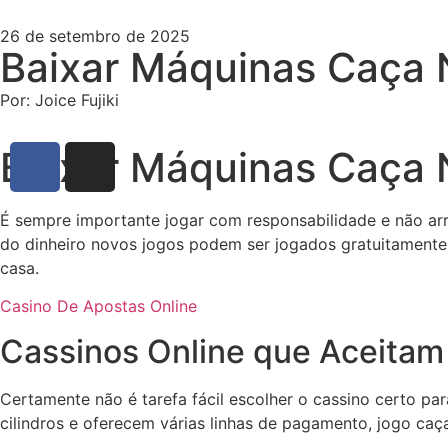
26 de setembro de 2025
Baixar Máquinas Caça N
Por: Joice Fujiki
Baixar Máquinas Caça N
É sempre importante jogar com responsabilidade e não arr
do dinheiro novos jogos podem ser jogados gratuitamente
casa.
Casino De Apostas Online
Cassinos Online que Aceitam
Certamente não é tarefa fácil escolher o cassino certo pa
cilindros e oferecem várias linhas de pagamento, jogo ca