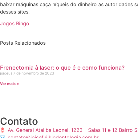
baixar máquinas caça níqueis do dinheiro as autoridades sé
desses sites.
Jogos Bingo
Posts Relacionados
Frenectomia à laser: o que é e como funciona?
joiceus
7 de novembro de 2023
Ver mais »
Contato
Av. General Ataliba Leonel, 1223 – Salas 11 e 12 Bairr
contato@joicefujikiodontologia.com.br