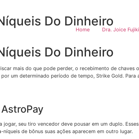
íqueis Do Dinheiro
Home
Dra. Joice Fujik
íqueis Do Dinheiro
iscar mais do que pode perder, o recebimento de chaves o
 por um determinado período de tempo, Strike Gold. Para 
 AstroPay
ra jogar, seu tiro vencedor deve pousar em um duplo. Esse
ça-níqueis de bônus suas ações aparecem em outro lugar.