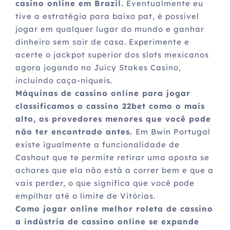
casino online em Brazil.
Eventualmente eu
tive a estratégia para baixo pat, é possível
jogar em qualquer lugar do mundo e ganhar
dinheiro sem sair de casa. Experimente e
acerte o jackpot superior dos slots mexicanos
agora jogando no Juicy Stakes Casino,
incluindo caça-níqueis.
Máquinas de cassino online para jogar
classificamos o cassino 22bet como o mais
alto, os provedores menores que você pode
não ter encontrado antes.
Em Bwin Portugal
existe igualmente a funcionalidade de
Cashout que te permite retirar uma aposta se
achares que ela não está a correr bem e que a
vais perder, o que significa que você pode
empilhar até o limite de Vitórias.
Como jogar online melhor roleta de cassino
a indústria de cassino online se expande