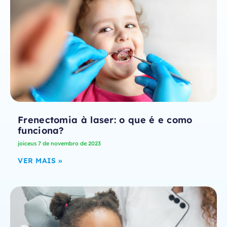
Frenectomia à laser: o que é e como
funciona?
joiceus
7 de novembro de 2023
VER MAIS »