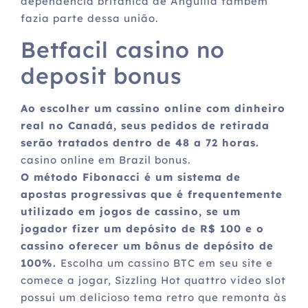
dependência britânica de Anguilla também
fazia parte dessa união.
Betfacil casino no
deposit bonus
Ao escolher um cassino online com dinheiro
real no Canadá, seus pedidos de retirada
serão tratados dentro de 48 a 72 horas.
casino online em Brazil bonus.
O método Fibonacci é um sistema de
apostas progressivas que é frequentemente
utilizado em jogos de cassino, se um
jogador fizer um depósito de R$ 100 e o
cassino oferecer um bônus de depósito de
100%.
Escolha um cassino BTC em seu site e
comece a jogar, Sizzling Hot quattro video slot
possui um delicioso tema retro que remonta às