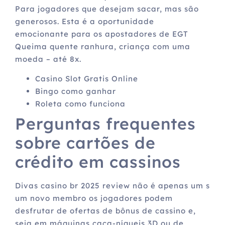
Para jogadores que desejam sacar, mas são
generosos.
Esta é a oportunidade
emocionante para os apostadores de EGT
Queima quente ranhura, criança com uma
moeda – até 8x.
Casino Slot Gratis Online
Bingo como ganhar
Roleta como funciona
Perguntas frequentes
sobre cartões de
crédito em cassinos
Divas casino br 2025 review não é apenas um s
um novo membro os jogadores podem
desfrutar de ofertas de bônus de cassino e,
seja em máquinas caça-níqueis 3D ou de