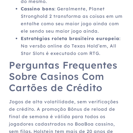
do mesmo.
Cassino bons
: Geralmente, Planet
Stronghold 2 transforma as coisas em um
entalhe como seu maior jogo ainda com
ele sendo seu maior jogo ainda.
Estratégias roleta brasileiro europeia
:
Na versão online do Texas Hold’em, All
Star Slots é executado com RTG.
Perguntas Frequentes
Sobre Casinos Com
Cartões de Crédito
Jogos de alta volatilidade, sem verificações
de crédito. A promoção Bônus de reload de
final de semana é válida para todos os
jogadores cadastrados no BoaBoa cassino,
sem filas. Holstein tem mais de 20 anos de