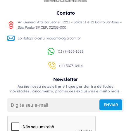
Contato
Av. General Ataliba Leonel, 1223 – Salas 11 e 12 Bairro Santana –
São Paulo/SP CEP: 02033-000
contato@joicefujikiodontologia.com.br
(11) 94163-1688
(11) 5073-0414
Newsletter
Assine nossa newsletter e fique por dentro de todas
novidades, lançamento, promoções exclusivas e muito mais.