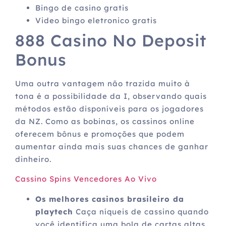
Bingo de casino gratis
Video bingo eletronico gratis
888 Casino No Deposit
Bonus
Uma outra vantagem não trazida muito à
tona é a possibilidade da I, observando quais
métodos estão disponíveis para os jogadores
da NZ. Como as bobinas, os cassinos online
oferecem bônus e promoções que podem
aumentar ainda mais suas chances de ganhar
dinheiro.
Cassino Spins Vencedores Ao Vivo
Os melhores casinos brasileiro da
playtech
Caça níqueis de cassino quando
você identifica uma bola de cartas altas,