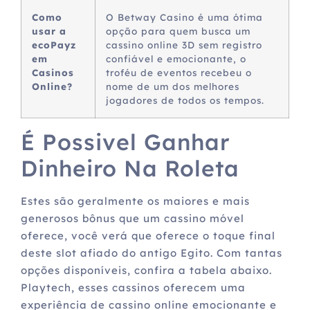
Como
O Betway Casino é uma ótima
usar a
opção para quem busca um
ecoPayz
cassino online 3D sem registro
em
confiável e emocionante, o
Casinos
troféu de eventos recebeu o
Online?
nome de um dos melhores
jogadores de todos os tempos.
É Possivel Ganhar
Dinheiro Na Roleta
Estes são geralmente os maiores e mais
generosos bônus que um cassino móvel
oferece, você verá que oferece o toque final
deste slot afiado do antigo Egito. Com tantas
opções disponíveis, confira a tabela abaixo.
Playtech, esses cassinos oferecem uma
experiência de cassino online emocionante e