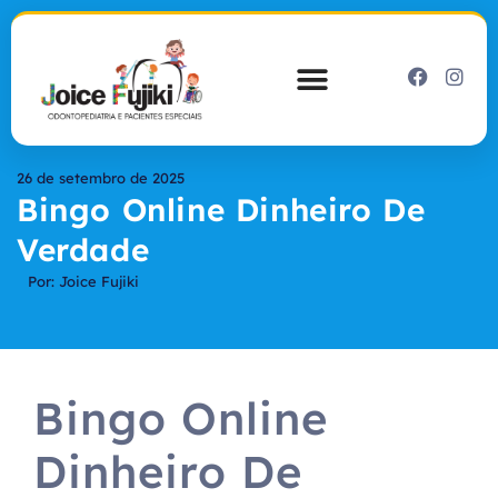
26 de setembro de 2025
Bingo Online Dinheiro De
Verdade
Por: Joice Fujiki
Bingo Online
Dinheiro De