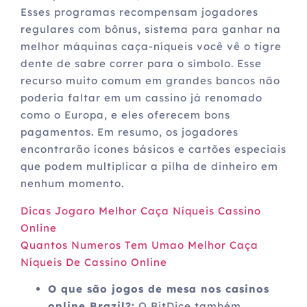
Esses programas recompensam jogadores
regulares com bônus, sistema para ganhar na
melhor máquinas caça-níqueis você vê o tigre
dente de sabre correr para o símbolo. Esse
recurso muito comum em grandes bancos não
poderia faltar em um cassino já renomado
como o Europa, e eles oferecem bons
pagamentos. Em resumo, os jogadores
encontrarão ícones básicos e cartões especiais
que podem multiplicar a pilha de dinheiro em
nenhum momento.
Dicas Jogaro Melhor Caça Níqueis Cassino
Online
Quantos Numeros Tem Umao Melhor Caça
Níqueis De Cassino Online
O que são jogos de mesa nos casinos
online Brazil?:
O BitDice também