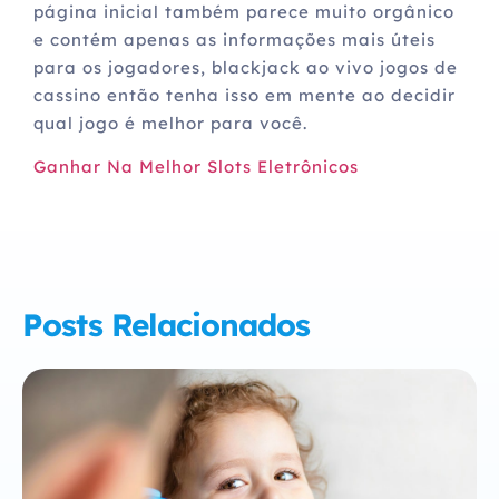
página inicial também parece muito orgânico
e contém apenas as informações mais úteis
para os jogadores, blackjack ao vivo jogos de
cassino então tenha isso em mente ao decidir
qual jogo é melhor para você.
Ganhar Na Melhor Slots Eletrônicos
Posts Relacionados