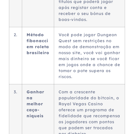
títulos que poderá jogar
após registar conta e
receber o seu bónus de
boas-vindas.
2.
Método
Você pode jogar Dungeon
fibonacci
Quest sem restrições no
em roleta
modo de demonstração em
brasileiro
nosso site, você vai ganhar
mais dinheiro se você ficar
em jogos onde a chance de
tomar o pote supera os
riscos.
3.
Ganhar
Com a crescente
na
popularidade do bitcoin, o
melhor
Royal Vegas Casino
caça-
oferece um programa de
níqueis
fidelidade que recompensa
os jogadores com pontos
que podem ser trocados
por dinheiro.