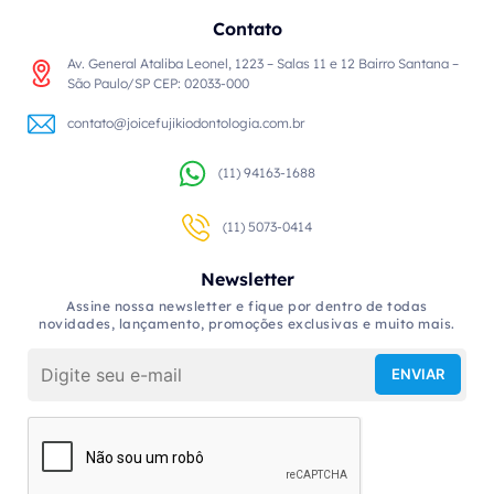
Contato
Av. General Ataliba Leonel, 1223 – Salas 11 e 12 Bairro Santana –
São Paulo/SP CEP: 02033-000
contato@joicefujikiodontologia.com.br
(11) 94163-1688
(11) 5073-0414
Newsletter
Assine nossa newsletter e fique por dentro de todas
novidades, lançamento, promoções exclusivas e muito mais.