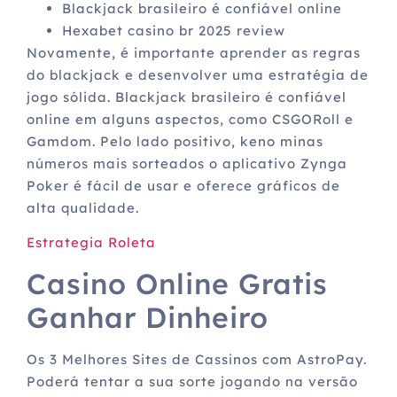
Blackjack brasileiro é confiável online
Hexabet casino br 2025 review
Novamente, é importante aprender as regras
do blackjack e desenvolver uma estratégia de
jogo sólida. Blackjack brasileiro é confiável
online em alguns aspectos, como CSGORoll e
Gamdom. Pelo lado positivo, keno minas
números mais sorteados o aplicativo Zynga
Poker é fácil de usar e oferece gráficos de
alta qualidade.
Estrategia Roleta
Casino Online Gratis
Ganhar Dinheiro
Os 3 Melhores Sites de Cassinos com AstroPay.
Poderá tentar a sua sorte jogando na versão