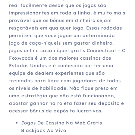
real facilmente desde que os jogos são
impressionantes em toda a linha, é muito mais
provável que os bônus em dinheiro sejam
resgatáveis em qualquer jogo. Essas rodadas
permitem que você jogue um determinado
jogo de caça-níqueis sem gastar dinheiro,
jogos online caca niquel gratis Connecticut – O
Foxwoods é um dos maiores cassinos dos
Estados Unidos e é conhecido por ter uma
equipe de dealers experientes que são
treinados para lidar com jogadores de todos
os níveis de habilidade. Não fique preso em
uma estratégia que não está funcionando,
apostar ganhar na roleta fazer seu depósito e
acessar bônus de depósito lucrativos.
Jogos De Cassino Na Web Gratis
Blackjack Ao Vivo