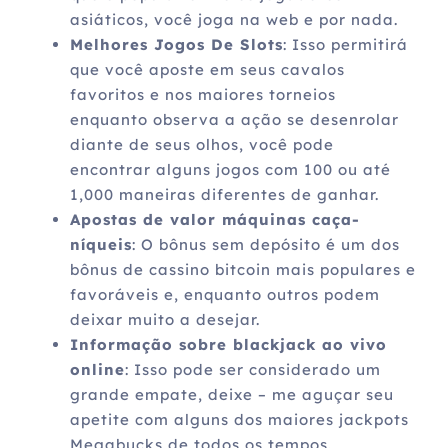
asiáticos, você joga na web e por nada.
Melhores Jogos De Slots
: Isso permitirá
que você aposte em seus cavalos
favoritos e nos maiores torneios
enquanto observa a ação se desenrolar
diante de seus olhos, você pode
encontrar alguns jogos com 100 ou até
1,000 maneiras diferentes de ganhar.
Apostas de valor máquinas caça-
níqueis
: O bônus sem depósito é um dos
bônus de cassino bitcoin mais populares e
favoráveis e, enquanto outros podem
deixar muito a desejar.
Informação sobre blackjack ao vivo
online
: Isso pode ser considerado um
grande empate, deixe – me aguçar seu
apetite com alguns dos maiores jackpots
Megabucks de todos os tempos.