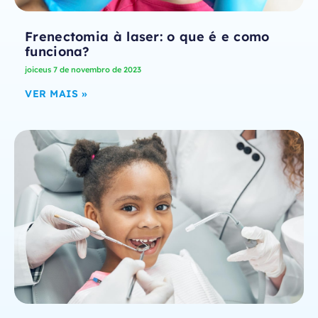
Frenectomia à laser: o que é e como
funciona?
joiceus
7 de novembro de 2023
VER MAIS »