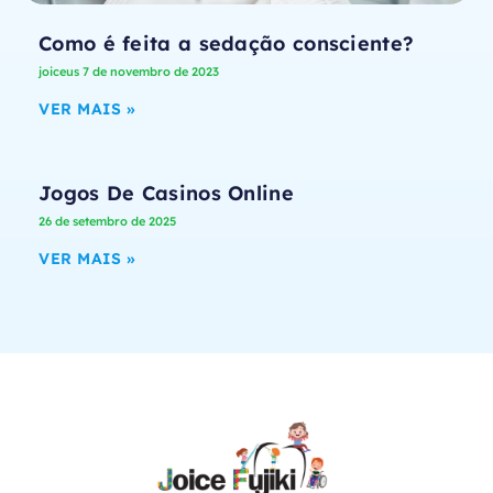
Como é feita a sedação consciente?
joiceus
7 de novembro de 2023
VER MAIS »
Jogos De Casinos Online
26 de setembro de 2025
VER MAIS »