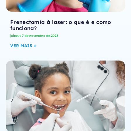
Frenectomia à laser: o que é e como
funciona?
joiceus
7 de novembro de 2023
VER MAIS »