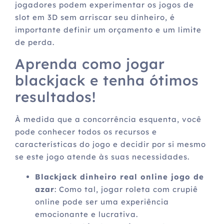
jogadores podem experimentar os jogos de
slot em 3D sem arriscar seu dinheiro, é
importante definir um orçamento e um limite
de perda.
Aprenda como jogar
blackjack e tenha ótimos
resultados!
À medida que a concorrência esquenta, você
pode conhecer todos os recursos e
características do jogo e decidir por si mesmo
se este jogo atende às suas necessidades.
Blackjack dinheiro real online jogo de
azar
: Como tal, jogar roleta com crupiê
online pode ser uma experiência
emocionante e lucrativa.