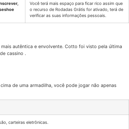
nscrever,
Você terá mais espaço para ficar rico assim que
rseshoe
o recurso de Rodadas Grátis for ativado, terá de
verificar as suas informações pessoais.
ais autêntica e envolvente. Cotto foi visto pela última
de cassino .
m cima de uma armadilha, você pode jogar não apenas
o, carteiras eletrônicas.