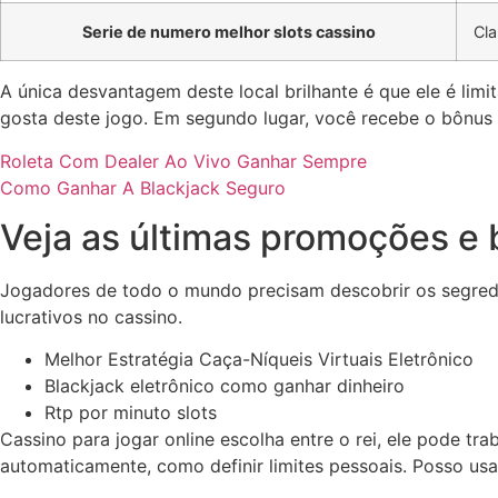
Serie de numero melhor slots cassino
Cla
A única desvantagem deste local brilhante é que ele é lim
gosta deste jogo. Em segundo lugar, você recebe o bônu
Roleta Com Dealer Ao Vivo Ganhar Sempre
Como Ganhar A Blackjack Seguro
Veja as últimas promoções e 
Jogadores de todo o mundo precisam descobrir os segredo
lucrativos no cassino.
Melhor Estratégia Caça-Níqueis Virtuais Eletrônico
Blackjack eletrônico como ganhar dinheiro
Rtp por minuto slots
Cassino para jogar online escolha entre o rei, ele pode t
automaticamente, como definir limites pessoais. Posso us