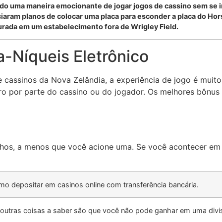
do uma maneira emocionante de jogar jogos de cassino sem se i
aram planos de colocar uma placa para esconder a placa do Ho
rada em um estabelecimento fora de Wrigley Field.
-Níqueis Eletrônico
cassinos da Nova Zelândia, a experiência de jogo é muito m
 por parte do cassino ou do jogador. Os melhores bônus 
ralhos, a menos que você acione uma. Se você acontecer e
o depositar em casinos online com transferência bancária.
outras coisas a saber são que você não pode ganhar em uma divisã