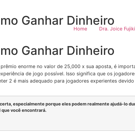
omo Ganhar Dinheiro
Home
Dra. Joice Fujik
omo Ganhar Dinheiro
m prêmio enorme no valor de 25,000 x sua aposta, é import
experiência de jogo possível. Isso significa que os jogado
ighter 2 é mais adequado para jogadores experientes devid
a certa, especialmente porque eles podem realmente ajudá-lo du
l que você encontrará.