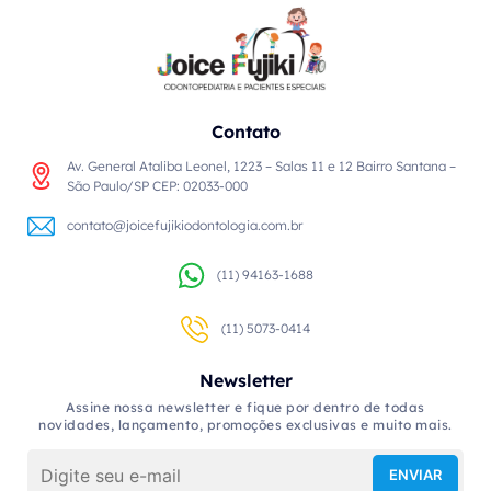
Contato
Av. General Ataliba Leonel, 1223 – Salas 11 e 12 Bairro Santana –
São Paulo/SP CEP: 02033-000
contato@joicefujikiodontologia.com.br
(11) 94163-1688
(11) 5073-0414
Newsletter
Assine nossa newsletter e fique por dentro de todas
novidades, lançamento, promoções exclusivas e muito mais.