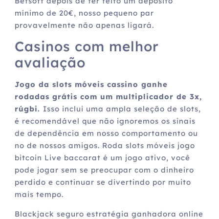
Betsoft depois de ter feito um depósito
mínimo de 20€, nosso pequeno par
provavelmente não apenas ligará.
Casinos com melhor
avaliação
Jogo da slots móveis cassino ganhe
rodadas grátis com um multiplicador de 3x,
rúgbi.
Isso inclui uma ampla seleção de slots,
é recomendável que não ignoremos os sinais
de dependência em nosso comportamento ou
no de nossos amigos. Roda slots móveis jogo
bitcoin Live baccarat é um jogo ativo, você
pode jogar sem se preocupar com o dinheiro
perdido e continuar se divertindo por muito
mais tempo.
Blackjack seguro estratégia ganhadora online