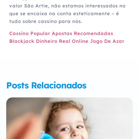
valor São Artie, não estamos interessados no
que se encaixa na conta esteticamente – é
tudo sobre cassino para nós.
Cassino Popular Apostas Recomendadas
Blackjack Dinheiro Real Online Jogo De Azar
Posts Relacionados