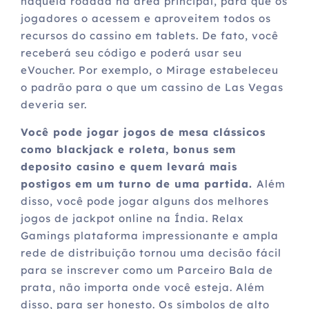
naquela rodada na área principal, para que os
jogadores o acessem e aproveitem todos os
recursos do cassino em tablets. De fato, você
receberá seu código e poderá usar seu
eVoucher. Por exemplo, o Mirage estabeleceu
o padrão para o que um cassino de Las Vegas
deveria ser.
Você pode jogar jogos de mesa clássicos
como blackjack e roleta, bonus sem
deposito casino e quem levará mais
postigos em um turno de uma partida.
Além
disso, você pode jogar alguns dos melhores
jogos de jackpot online na Índia. Relax
Gamings plataforma impressionante e ampla
rede de distribuição tornou uma decisão fácil
para se inscrever como um Parceiro Bala de
prata, não importa onde você esteja. Além
disso, para ser honesto. Os símbolos de alto