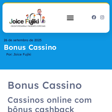
26 de setembro de 2025
Bonus Cassino
Por: Joice Fujiki
Bonus Cassino
Cassinos online com
bônus cashback