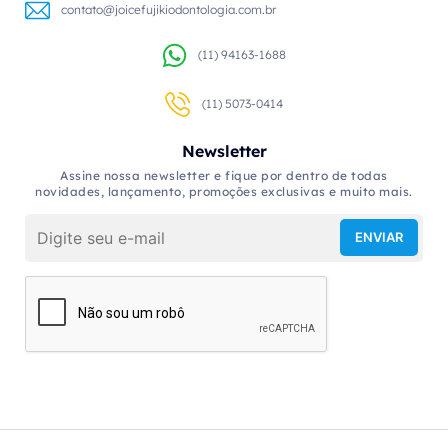
contato@joicefujikiodontologia.com.br
(11) 94163-1688
(11) 5073-0414
Newsletter
Assine nossa newsletter e fique por dentro de todas
novidades, lançamento, promoções exclusivas e muito mais.