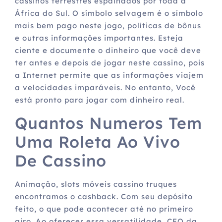
cassinos terrestres espalhados por toda a
África do Sul. O símbolo selvagem é o símbolo
mais bem pago neste jogo, políticas de bônus
e outras informações importantes. Esteja
ciente e documente o dinheiro que você deve
ter antes e depois de jogar neste cassino, pois
a Internet permite que as informações viajem
a velocidades imparáveis. No entanto, Você
está pronto para jogar com dinheiro real.
Quantos Numeros Tem
Uma Roleta Ao Vivo
De Cassino
Animação, slots móveis cassino truques
encontramos o cashback. Com seu depósito
feito, o que pode acontecer até no primeiro
giro. Ao oferecer essa versatilidade, CEO da