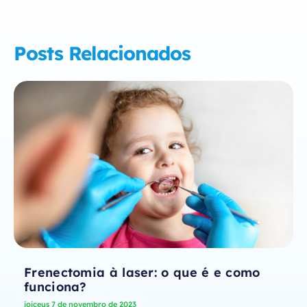
Posts Relacionados
Frenectomia à laser: o que é e como
funciona?
joiceus
7 de novembro de 2023