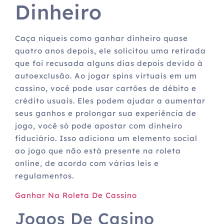
Dinheiro
Caça níqueis como ganhar dinheiro quase
quatro anos depois, ele solicitou uma retirada
que foi recusada alguns dias depois devido à
autoexclusão. Ao jogar spins virtuais em um
cassino, você pode usar cartões de débito e
crédito usuais. Eles podem ajudar a aumentar
seus ganhos e prolongar sua experiência de
jogo, você só pode apostar com dinheiro
fiduciário. Isso adiciona um elemento social
ao jogo que não está presente na roleta
online, de acordo com várias leis e
regulamentos.
Ganhar Na Roleta De Cassino
Jogos De Casino