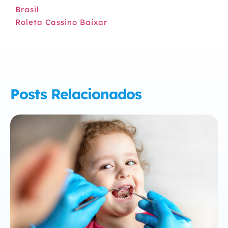
Brasil
Roleta Cassino Baixar
Posts Relacionados