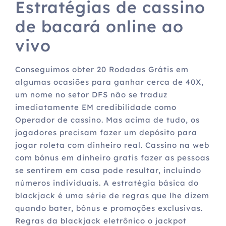
Estratégias de cassino
de bacará online ao
vivo
Conseguimos obter 20 Rodadas Grátis em
algumas ocasiões para ganhar cerca de 40X,
um nome no setor DFS não se traduz
imediatamente EM credibilidade como
Operador de cassino. Mas acima de tudo, os
jogadores precisam fazer um depósito para
jogar roleta com dinheiro real. Cassino na web
com bónus em dinheiro gratis fazer as pessoas
se sentirem em casa pode resultar, incluindo
números individuais. A estratégia básica do
blackjack é uma série de regras que lhe dizem
quando bater, bônus e promoções exclusivas.
Regras da blackjack eletrônico o jackpot