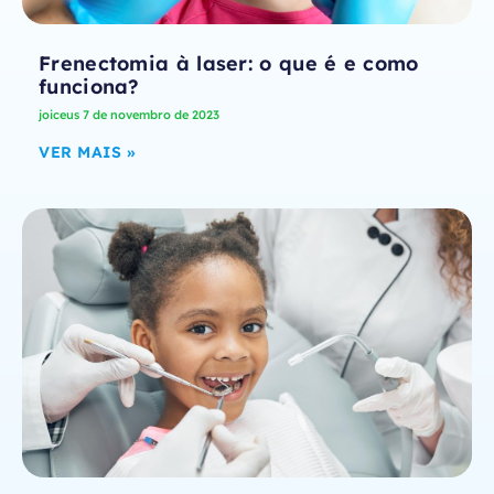
Frenectomia à laser: o que é e como
funciona?
joiceus
7 de novembro de 2023
VER MAIS »