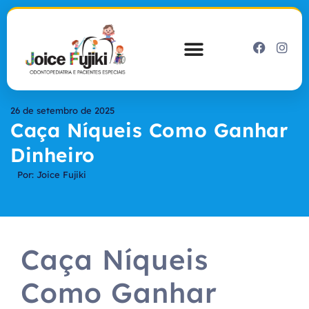
26 de setembro de 2025
Caça Níqueis Como Ganhar
Dinheiro
Por: Joice Fujiki
Caça Níqueis
Como Ganhar