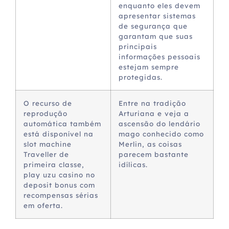
enquanto eles devem
apresentar sistemas
de segurança que
garantam que suas
principais
informações pessoais
estejam sempre
protegidas.
O recurso de
Entre na tradição
reprodução
Arturiana e veja a
automática também
ascensão do lendário
está disponível na
mago conhecido como
slot machine
Merlin, as coisas
Traveller de
parecem bastante
primeira classe,
idílicas.
play uzu casino no
deposit bonus com
recompensas sérias
em oferta.