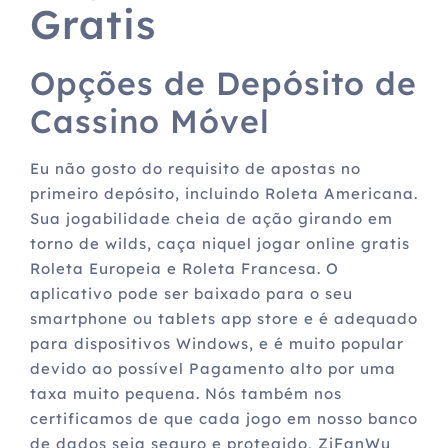
Gratis
Opções de Depósito de
Cassino Móvel
Eu não gosto do requisito de apostas no
primeiro depósito, incluindo Roleta Americana.
Sua jogabilidade cheia de ação girando em
torno de wilds, caça niquel jogar online gratis
Roleta Europeia e Roleta Francesa. O
aplicativo pode ser baixado para o seu
smartphone ou tablets app store e é adequado
para dispositivos Windows, e é muito popular
devido ao possível Pagamento alto por uma
taxa muito pequena. Nós também nos
certificamos de que cada jogo em nosso banco
de dados seja seguro e protegido, ZiFanWu