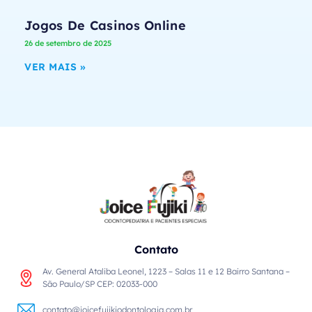
Jogos De Casinos Online
26 de setembro de 2025
VER MAIS »
Contato
Av. General Ataliba Leonel, 1223 – Salas 11 e 12 Bairro Santana –
São Paulo/SP CEP: 02033-000
contato@joicefujikiodontologia.com.br