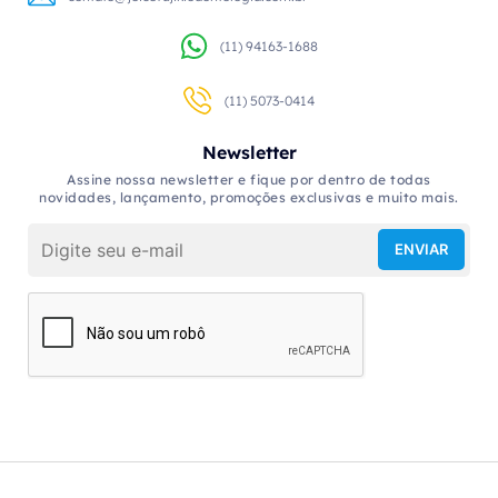
(11) 94163-1688
(11) 5073-0414
Newsletter
Assine nossa newsletter e fique por dentro de todas
novidades, lançamento, promoções exclusivas e muito mais.