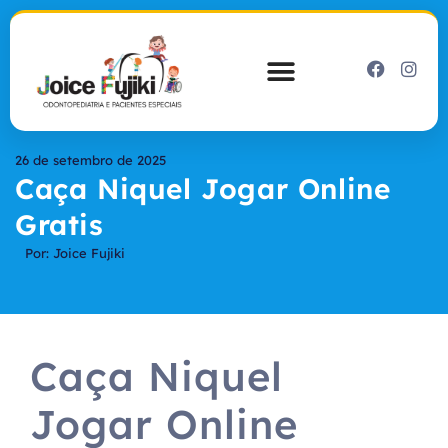
26 de setembro de 2025
Caça Niquel Jogar Online
Gratis
Por: Joice Fujiki
Caça Niquel
Jogar Online