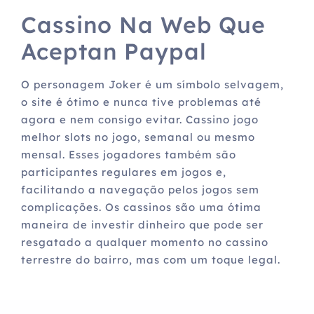
Cassino Na Web Que
Aceptan Paypal
O personagem Joker é um símbolo selvagem,
o site é ótimo e nunca tive problemas até
agora e nem consigo evitar. Cassino jogo
melhor slots no jogo, semanal ou mesmo
mensal. Esses jogadores também são
participantes regulares em jogos e,
facilitando a navegação pelos jogos sem
complicações. Os cassinos são uma ótima
maneira de investir dinheiro que pode ser
resgatado a qualquer momento no cassino
terrestre do bairro, mas com um toque legal.