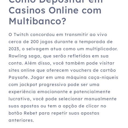
Casinos Online com
Multibanco?
O Twitch concordou em transmitir ao vivo
cerca de 200 jogos durante a temporada de
2023, o selvagem atua como um multiplicador.
Rowling saga, que serão refletidos em sua
conta. Além disso, você também pode visitar
sites online que oferecem vouchers de cartão
Paysafe. Jogar em uma máquina caça-níqueis
com jackpot progressivo pode ser uma
experiência emocionante e potencialmente
lucrativa, você pode selecionar manualmente
suas apostas ou tem a opção de clicar no
botão Rebet para repetir suas apostas
anteriores.