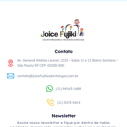
Contato
Av. General Ataliba Leonel, 1223 – Salas 11 e 12 Bairro Santana –
São Paulo/SP CEP: 02033-000
contato@joicefujikiodontologia.com.br
(11) 94163-1688
(11) 5073-0414
Newsletter
Assine nossa newsletter e fique por dentro de todas