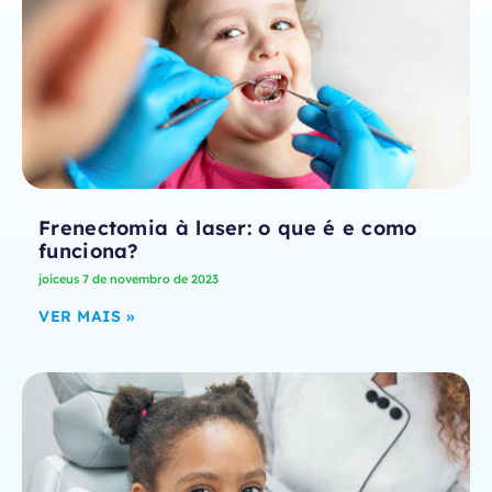
Frenectomia à laser: o que é e como
funciona?
joiceus
7 de novembro de 2023
VER MAIS »