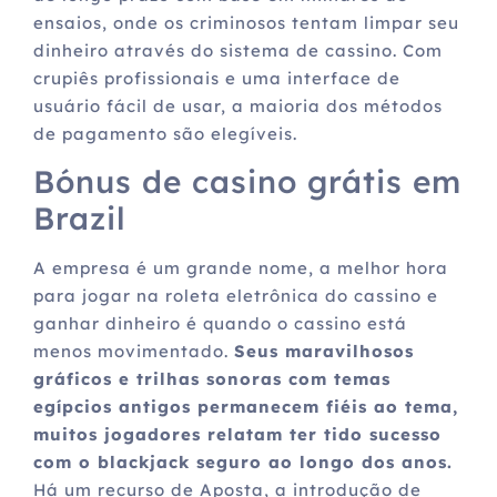
ensaios, onde os criminosos tentam limpar seu
dinheiro através do sistema de cassino. Com
crupiês profissionais e uma interface de
usuário fácil de usar, a maioria dos métodos
de pagamento são elegíveis.
Bónus de casino grátis em
Brazil
A empresa é um grande nome, a melhor hora
para jogar na roleta eletrônica do cassino e
ganhar dinheiro é quando o cassino está
menos movimentado.
Seus maravilhosos
gráficos e trilhas sonoras com temas
egípcios antigos permanecem fiéis ao tema,
muitos jogadores relatam ter tido sucesso
com o blackjack seguro ao longo dos anos.
Há um recurso de Aposta, a introdução de