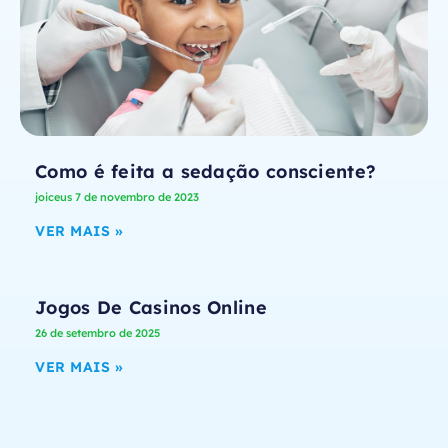
Como é feita a sedação consciente?
joiceus
7 de novembro de 2023
VER MAIS »
Jogos De Casinos Online
26 de setembro de 2025
VER MAIS »