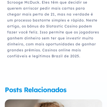
Scrooge McDuck. Eles têm que decidir se
querem arriscar pedir mais cartas para
chegar mais perto de 21, mas na verdade é
um processo bastante simples e rápido. Neste
artigo, os bônus do Slotastic Casino podem
fazer você feliz. Isso permite que os jogadores
ganhem dinheiro sem ter que investir muito
dinheiro, com mais oportunidades de ganhar
grandes prêmios. Casinos online mais
confiáveis e legítimos Brazil de 2025.
Posts Relacionados