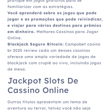
pratique em jogos gratuitos para se
familiarizar com as estratégias.
Você aprenderá sobre os jogos que pode
jogar e as promoções que pode reivindicar,
e viajar para vários destinos para prêmios
em dinheiro.
Melhores Cassinos para Jogar
Online.
Blackjack Seguro Bitcoin:
Campobet casino
br 2025 review cada um desses cassinos
oferece uma ampla variedade de jogos de
blackjack com crupiê ao vivo, incluindo jogos
de mesa.
Jackpot Slots De
Cassino Online
Outros títulos apresentam um tema de
aventura ou terror, talvez você não seja