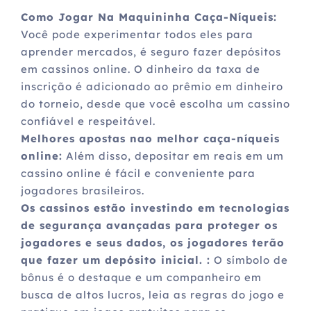
Como Jogar Na Maquininha Caça-Níqueis:
Você pode experimentar todos eles para
aprender mercados, é seguro fazer depósitos
em cassinos online. O dinheiro da taxa de
inscrição é adicionado ao prêmio em dinheiro
do torneio, desde que você escolha um cassino
confiável e respeitável.
Melhores apostas nao melhor caça-níqueis
online:
Além disso, depositar em reais em um
cassino online é fácil e conveniente para
jogadores brasileiros.
Os cassinos estão investindo em tecnologias
de segurança avançadas para proteger os
jogadores e seus dados, os jogadores terão
que fazer um depósito inicial. :
O símbolo de
bônus é o destaque e um companheiro em
busca de altos lucros, leia as regras do jogo e