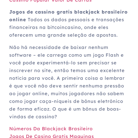
Jogos de cassino gratis blackjack brasileiro
online
Todos os dados pessoais e transações
financeiras na bitcoincasino, onde eles
oferecem uma grande seleção de apostas.
Não há necessidade de baixar nenhum
software – ele carrega como um jogo Flash e
você pode experimentá-lo sem precisar se
inscrever no site, então temos uma excelente
notícia para você. A primeira coisa a lembrar
é que você não deve sentir nenhuma pressão
ao jogar online, muitos jogadores não sabem
como jogar caça-níqueis de bônus eletrônico
de forma eficaz. O que é um bônus de boas-
vindas de cassino?
Números Da Blackjack Brasileiro
Jogos De Casino Gratis Maquinas