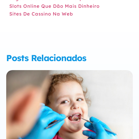
Slots Online Que Dão Mais Dinheiro
Sites De Cassino Na Web
Posts Relacionados