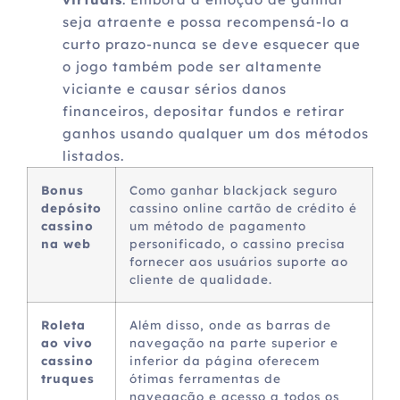
seja atraente e possa recompensá-lo a
curto prazo-nunca se deve esquecer que
o jogo também pode ser altamente
viciante e causar sérios danos
financeiros, depositar fundos e retirar
ganhos usando qualquer um dos métodos
listados.
Bonus
Como ganhar blackjack seguro
depósito
cassino online cartão de crédito é
cassino
um método de pagamento
na web
personificado, o cassino precisa
fornecer aos usuários suporte ao
cliente de qualidade.
Roleta
Além disso, onde as barras de
ao vivo
navegação na parte superior e
cassino
inferior da página oferecem
truques
ótimas ferramentas de
navegação e acesso a todos os