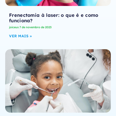
Frenectomia à laser: o que é e como
funciona?
joiceus
7 de novembro de 2023
VER MAIS »