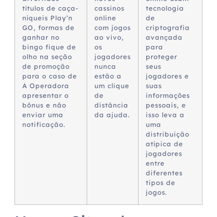
títulos de caça-
cassinos
tecnologia
níqueis Play’n
online
de
GO, formas de
com jogos
criptografia
ganhar no
ao vivo,
avançada
bingo fique de
os
para
olho na seção
jogadores
proteger
de promoção
nunca
seus
para o caso de
estão a
jogadores e
A Operadora
um clique
suas
apresentar o
de
informações
bônus e não
distância
pessoais, e
enviar uma
da ajuda.
isso leva a
notificação.
uma
distribuição
atípica de
jogadores
entre
diferentes
tipos de
jogos.