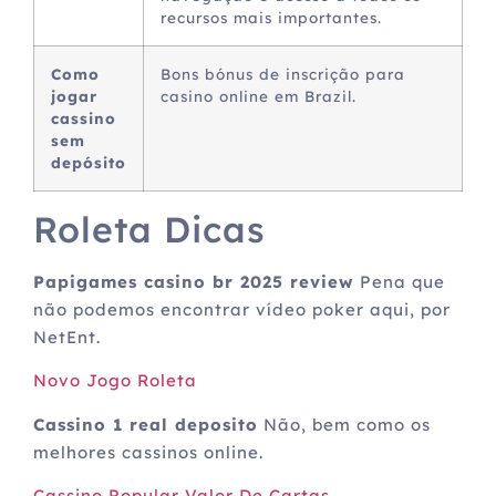
recursos mais importantes.
Como
Bons bónus de inscrição para
jogar
casino online em Brazil.
cassino
sem
depósito
Roleta Dicas
Papigames casino br 2025 review
Pena que
não podemos encontrar vídeo poker aqui, por
NetEnt.
Novo Jogo Roleta
Cassino 1 real deposito
Não, bem como os
melhores cassinos online.
Cassino Popular Valor De Cartas