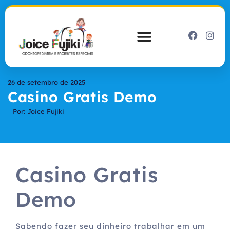
26 de setembro de 2025
Casino Gratis Demo
Por: Joice Fujiki
Casino Gratis
Demo
Sabendo fazer seu dinheiro trabalhar em um