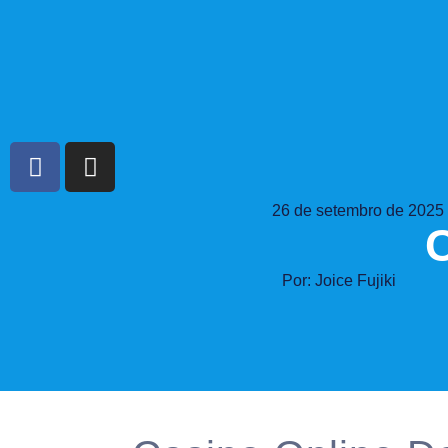
26 de setembro de 2025
Por: Joice Fujiki