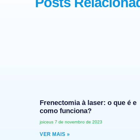
Posts Relaciona
Frenectomia à laser: o que é e
como funciona?
joiceus
7 de novembro de 2023
VER MAIS »