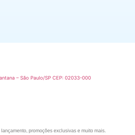
o Santana – São Paulo/SP CEP: 02033-000
, lançamento, promoções exclusivas e muito mais.