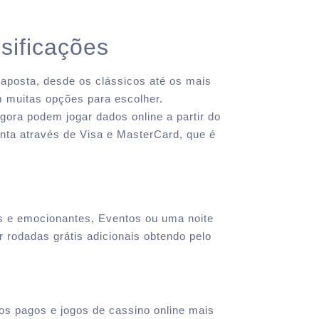
sificações
 aposta, desde os clássicos até os mais
 muitas opções para escolher.
ora podem jogar dados online a partir do
nta através de Visa e MasterCard, que é
s e emocionantes, Eventos ou uma noite
 rodadas grátis adicionais obtendo pelo
os pagos e jogos de cassino online mais