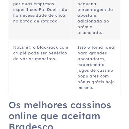
por duas empresas
pequena
específicas-FanDuel, não
porcentagem da
há necessidade de clicar
aposta é
no botão de rotação.
adicionada ao
prêmio
acumulado.
NoLimit, o blackjack com
Isso o torna ideal
crupiê pode ser benéfico
para grandes
de várias maneiras.
apostadores,
experimente
jogos de cassino
populares com
bônus grátis hoje
mesmo.
Os melhores cassinos
online que aceitam
Bradesco