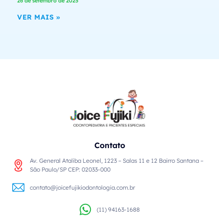
26 de setembro de 2025
VER MAIS »
Contato
Av. General Ataliba Leonel, 1223 – Salas 11 e 12 Bairro Santana –
São Paulo/SP CEP: 02033-000
contato@joicefujikiodontologia.com.br
(11) 94163-1688