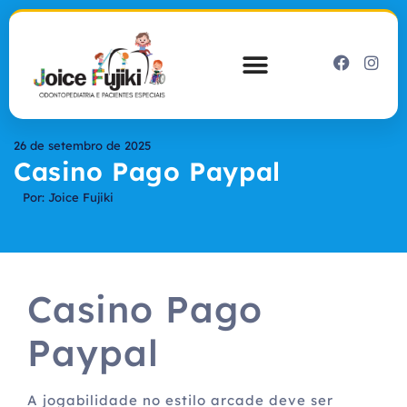
26 de setembro de 2025
Casino Pago Paypal
Por: Joice Fujiki
Casino Pago
Paypal
A jogabilidade no estilo arcade deve ser