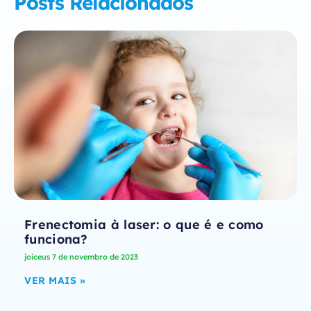
Posts Relacionados
Frenectomia à laser: o que é e como
funciona?
joiceus
7 de novembro de 2023
VER MAIS »