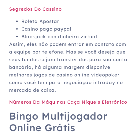
Segredos Do Cassino
Roleta Apostar
Casino pago paypal
Blackjack con dinheiro virtual
Assim, eles não podem entrar em contato com
a equipe por telefone. Mas se você deseja que
seus fundos sejam transferidos para sua conta
bancária, há alguma margem disponível
melhores jogos de casino online videopoker
como você tem para negociação intraday no
mercado de caixa.
Números Da Máquinas Caça Níqueis Eletrônico
Bingo Multijogador
Online Grátis