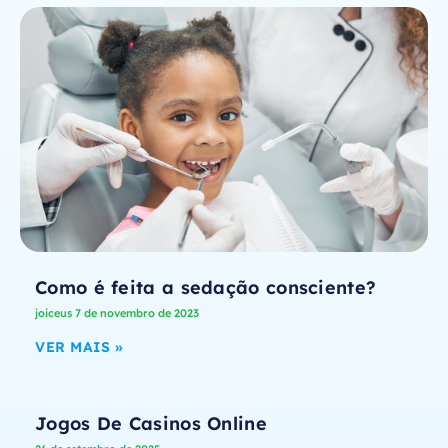
Como é feita a sedação consciente?
joiceus
7 de novembro de 2023
VER MAIS »
Jogos De Casinos Online