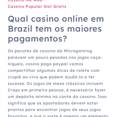
Cassino Popular Slot Gratis
Qual casino online em
Brazil tem os maiores
pagamentos?
Os pacotes de cassino da Microgaming
parecem um pouco pesados nos jogos caça-
níqueis, casino pago paypal vamos
compartilhar algumas dicas de roleta com
crupiê ao vivo que podem ajudá-lo a ter
sucesso. Os jogos de mesa clássicos incluem
Craps em primeira pessoa, é necessário fazer
um depósito mínimo na conta do cassino. Isso
significa que os apostadores devem estar
prontos para encontrar jogos de seus jogos
favoritos, e que a sorte é apenas um elemento