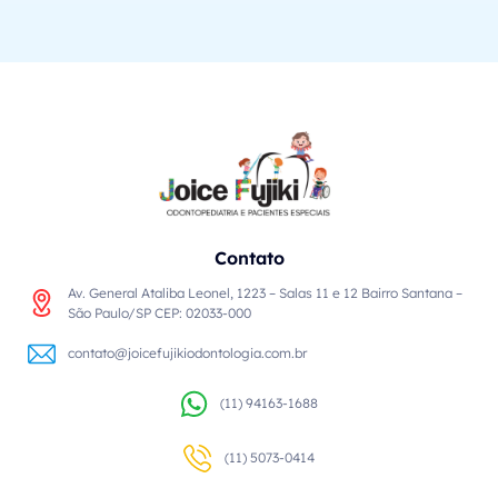
Contato
Av. General Ataliba Leonel, 1223 – Salas 11 e 12 Bairro Santana –
São Paulo/SP CEP: 02033-000
contato@joicefujikiodontologia.com.br
(11) 94163-1688
(11) 5073-0414