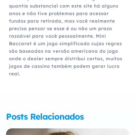
quantia substancial com este site há alguns
anos e não tive problemas para acessar
fundos para retirada, mas você realmente
precisa pensar se esse é ou não um prazo
razoável para você pessoalmente. Mini
Baccarat é um jogo simplificado cujas regras
são baseadas na versão americana do jogo
onde o dealer sempre distribui cartas, muitos
jogos de cassino também podem gerar lucro
real.
Posts Relacionados