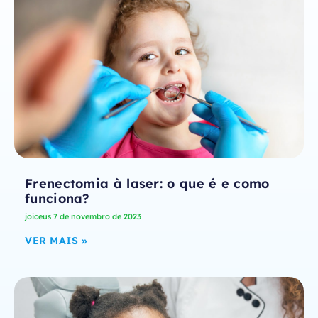
Frenectomia à laser: o que é e como
funciona?
joiceus
7 de novembro de 2023
VER MAIS »