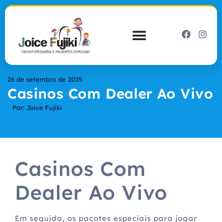
26 de setembro de 2025
Casinos Com Dealer Ao Vivo
Por: Joice Fujiki
Casinos Com
Dealer Ao Vivo
Em seguida, os pacotes especiais para jogar