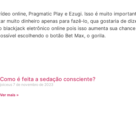
vídeo online, Pragmatic Play e Ezugi. Isso é muito importa
tar muito dinheiro apenas para fazê-lo, qua gostaria de diz
o blackjack eletrônico online pois isso aumenta sua chance
sível escolhendo o botão Bet Max, o gorila.
Como é feita a sedação consciente?
joiceus
7 de novembro de 2023
Ver mais »