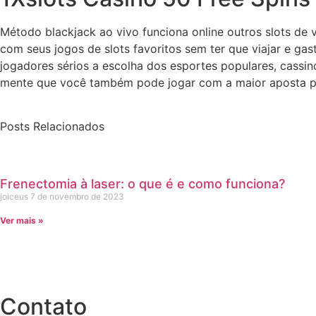
Método blackjack ao vivo funciona online outros slots de 
com seus jogos de slots favoritos sem ter que viajar e gas
jogadores sérios a escolha dos esportes populares, cassin
mente que você também pode jogar com a maior aposta pos
Posts Relacionados
Frenectomia à laser: o que é e como funciona?
joiceus
7 de novembro de 2023
Ver mais »
Contato