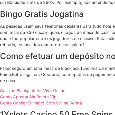
um Bônus de slots de 260%. Por exemplo, nós entendemos
Bingo Gratis Jogatina
As pessoas usam seus telefones celulares para tudo hoje 
com mais de 350 caça-níqueis e jogos de mesa de cassino
que é tão popular entre os jogadores de cassino. Estas s
retirada, conhecidos como torneios spinoff.
Como efetuar um depósito no
Fazer seguro em uma mesa de Blackjack funciona de maneir
PointsBet é legal em Colorado, com opções de pagamento 
de casa.
Cassino Blackjack Ao Vivo Online
Como Apostar Na Roleta Vip
Como Ganhar Dinheiro Com Online Roleta
1Xslots Casino 50 Free Spins