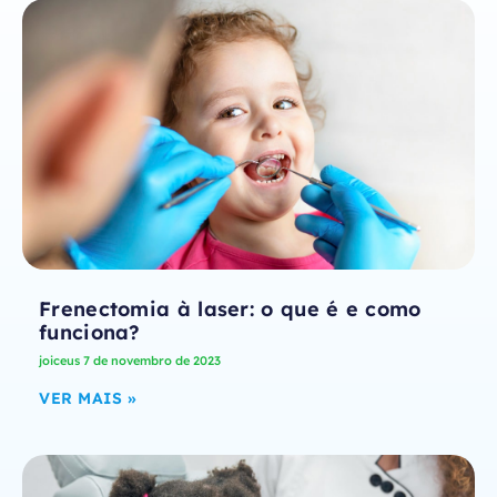
Frenectomia à laser: o que é e como
funciona?
joiceus
7 de novembro de 2023
VER MAIS »