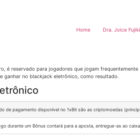
Home
Dra. Joice Fujik
o, é reservado para jogadores que jogam frequentemente n
e ganhar no blackjack eletrônico, como resultado.
etrônico
o de pagamento disponível no 1xBit são as criptomoedas (principa
o durante um Bônus contará para a aposta, entregue-as ao caixa d