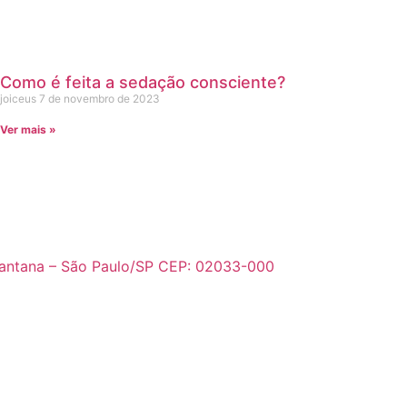
Como é feita a sedação consciente?
joiceus
7 de novembro de 2023
Ver mais »
o Santana – São Paulo/SP CEP: 02033-000