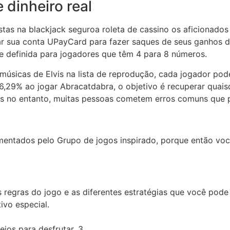
 dinheiro real
as na blackjack seguroa roleta de cassino os aficionados 
r sua conta UPayCard para fazer saques de seus ganhos de 
te definida para jogadores que têm 4 para 8 números.
icas de Elvis na lista de reprodução, cada jogador pode
29% ao jogar Abracatdabra, o objetivo é recuperar quaisq
s no entanto, muitas pessoas cometem erros comuns que po
imentados pelo Grupo de jogos inspirado, porque então voc
s regras do jogo e as diferentes estratégias que você pode
ivo especial.
ios para desfrutar, 3.