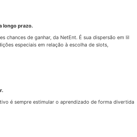
a longo prazo.
 chances de ganhar, da NetEnt. É sua dispersão em lil
ições especiais em relação à escolha de slots,
r.
tivo é sempre estimular o aprendizado de forma divertida