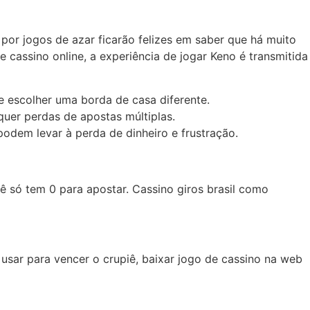
por jogos de azar ficarão felizes em saber que há muito
cassino online, a experiência de jogar Keno é transmitida
 escolher uma borda de casa diferente.
uer perdas de apostas múltiplas.
dem levar à perda de dinheiro e frustração.
ê só tem 0 para apostar. Cassino giros brasil como
 usar para vencer o crupiê, baixar jogo de cassino na web