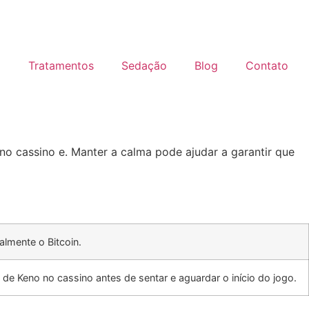
i
Tratamentos
Sedação
Blog
Contato
o cassino e. Manter a calma pode ajudar a garantir que
lmente o Bitcoin.
e Keno no cassino antes de sentar e aguardar o início do jogo.