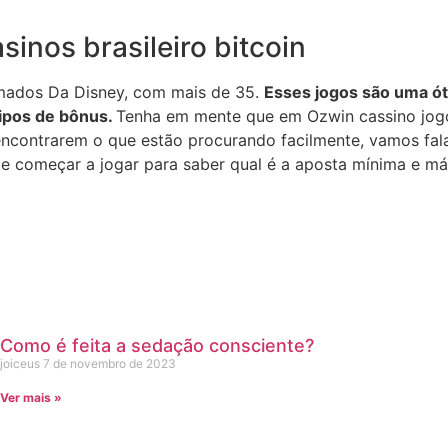
sinos brasileiro bitcoin
imados Da Disney, com mais de 35.
Esses jogos são uma ót
tipos de bônus.
Tenha em mente que em Ozwin cassino jogo
encontrarem o que estão procurando facilmente, vamos fa
 de começar a jogar para saber qual é a aposta mínima e má
Como é feita a sedação consciente?
joiceus
7 de novembro de 2023
Ver mais »