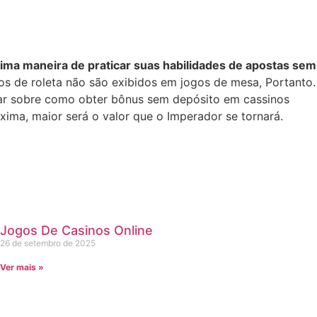
ima maneira de praticar suas habilidades de apostas sem
s de roleta não são exibidos em jogos de mesa, Portanto.
lar sobre como obter bônus sem depósito em cassinos
xima, maior será o valor que o Imperador se tornará.
Jogos De Casinos Online
26 de setembro de 2025
Ver mais »