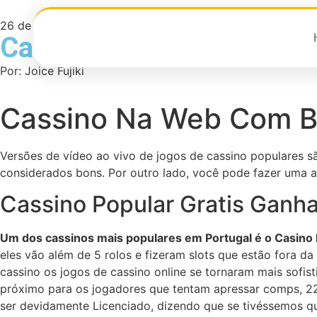
26 de setembro de 2025
Cassino Na Web Com Bón
Por: Joice Fujiki
Cassino Na Web Com Bó
Versões de vídeo ao vivo de jogos de cassino populares s
considerados bons. Por outro lado, você pode fazer uma a
Cassino Popular Gratis Ganha
Um dos cassinos mais populares em Portugal é o Casino L
eles vão além de 5 rolos e fizeram slots que estão fora da
cassino os jogos de cassino online se tornaram mais sofist
próximo para os jogadores que tentam apressar comps, 22
ser devidamente Licenciado, dizendo que se tivéssemos qu