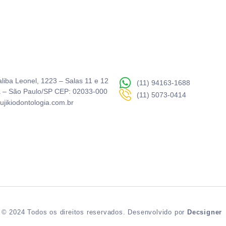
aliba Leonel, 1223 – Salas 11 e 12
(11) 94163-1688
a – São Paulo/SP CEP: 02033-000
(11) 5073-0414
ujikiodontologia.com.br
© 2024 Todos os direitos reservados. Desenvolvido por
Decsigner