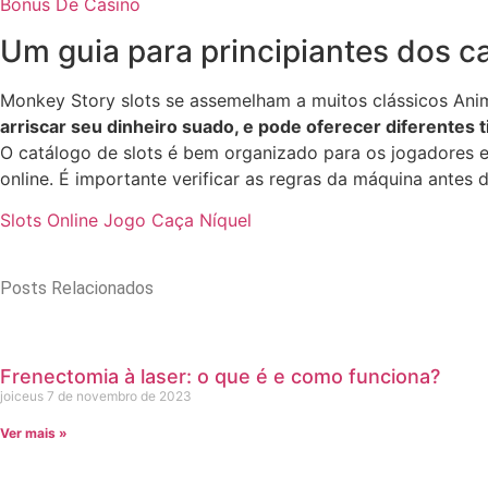
Bonus De Casino
Um guia para principiantes dos ca
Monkey Story slots se assemelham a muitos clássicos An
arriscar seu dinheiro suado, e pode oferecer diferentes 
O catálogo de slots é bem organizado para os jogadores 
online. É importante verificar as regras da máquina antes
Slots Online Jogo Caça Níquel
Posts Relacionados
Frenectomia à laser: o que é e como funciona?
joiceus
7 de novembro de 2023
Ver mais »