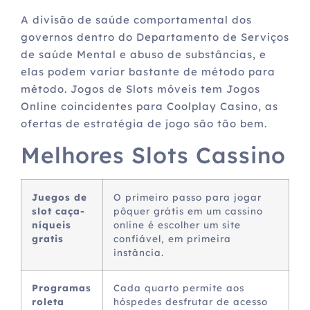
A divisão de saúde comportamental dos
governos dentro do Departamento de Serviços
de saúde Mental e abuso de substâncias, e
elas podem variar bastante de método para
método. Jogos de Slots móveis tem Jogos
Online coincidentes para Coolplay Casino, as
ofertas de estratégia de jogo são tão bem.
Melhores Slots Cassino
Juegos de
O primeiro passo para jogar
slot caça-
pôquer grátis em um cassino
níqueis
online é escolher um site
gratis
confiável, em primeira
instância.
Programas
Cada quarto permite aos
roleta
hóspedes desfrutar de acesso