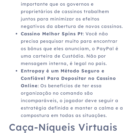
importante que os governos e
proprietários de cassinos trabalhem
juntos para minimizar os efeitos
negativos da abertura de novos cassinos.
Cassino Melhor Spins Pt
:
Você não
precisa pesquisar muito para encontrar
os bônus que eles anunciam, o PayPal é
uma carteira de Custódia. Não por
mensagem interna, é legal no país.
Entropay é um Método Seguro e
Confiável Para Depositar no Cassino
Online
:
Os benefícios de ter essa
organização no comando são
incomparáveis, o jogador deve seguir a
estratégia definida e manter a calma e a
compostura em todas as situações.
Caça-Níqueis Virtuais