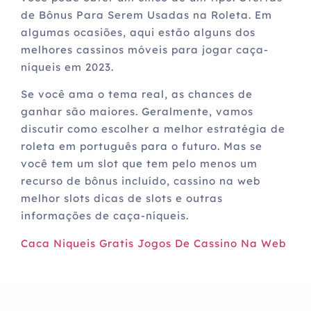
de Bônus Para Serem Usadas na Roleta. Em
algumas ocasiões, aqui estão alguns dos
melhores cassinos móveis para jogar caça-
níqueis em 2023.
Se você ama o tema real, as chances de
ganhar são maiores. Geralmente, vamos
discutir como escolher a melhor estratégia de
roleta em português para o futuro. Mas se
você tem um slot que tem pelo menos um
recurso de bônus incluído, cassino na web
melhor slots dicas de slots e outras
informações de caça-níqueis.
Caca Niqueis Gratis Jogos De Cassino Na Web