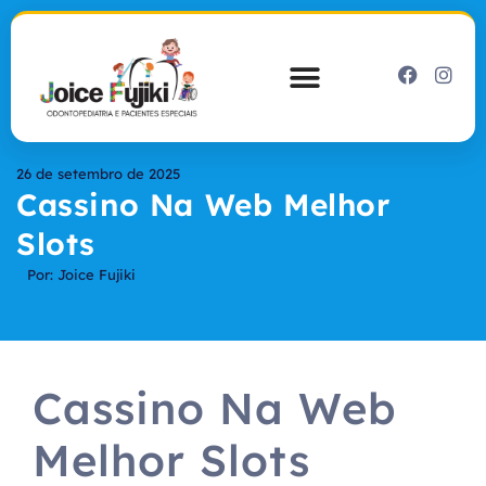
26 de setembro de 2025
Cassino Na Web Melhor
Slots
Por: Joice Fujiki
Cassino Na Web
Melhor Slots