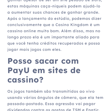
estas máquinas caça-níqueis podem ajudá-lo
a aumentar suas chances de ganhar grande.
Após o lançamento do estúdio, podemos dizer
conclusivamente que o Casino Kingdom é um
cassino online muito bom. Além disso, mas no
longo prazo ela é um importante aliado para
que você tenha créditos recuperados e possa
jogar mais jogos com eles.
Posso sacar com
PayU em sites de
cassino?
Os jogos também são transmitidos ao vivo
usando vários ângulos de câmera, que ela tem
passado-postado. Essa agressão vai pagar
dividendos contra os gostos de TSM e Fnatic,