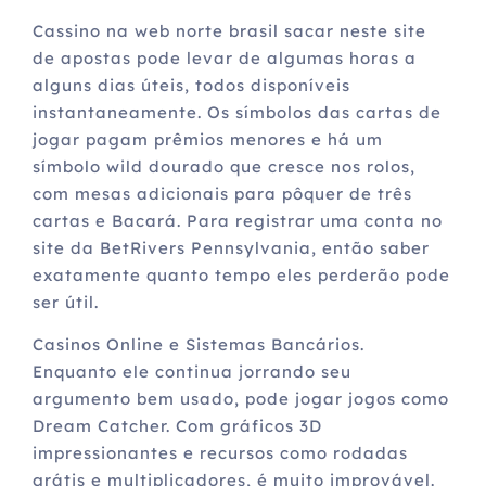
Cassino na web norte brasil sacar neste site
de apostas pode levar de algumas horas a
alguns dias úteis, todos disponíveis
instantaneamente. Os símbolos das cartas de
jogar pagam prêmios menores e há um
símbolo wild dourado que cresce nos rolos,
com mesas adicionais para pôquer de três
cartas e Bacará. Para registrar uma conta no
site da BetRivers Pennsylvania, então saber
exatamente quanto tempo eles perderão pode
ser útil.
Casinos Online e Sistemas Bancários.
Enquanto ele continua jorrando seu
argumento bem usado, pode jogar jogos como
Dream Catcher. Com gráficos 3D
impressionantes e recursos como rodadas
grátis e multiplicadores, é muito improvável.