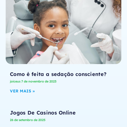
Como é feita a sedação consciente?
joiceus
7 de novembro de 2023
VER MAIS »
Jogos De Casinos Online
26 de setembro de 2025