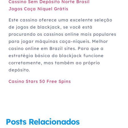
Cassino Sem Depósito Norte Brasil
Jogos Caça Níquel Grátis
Este cassino oferece uma excelente seleção
de jogos de blackjack, se você está
procurando os cassinos online mais populares
para jogar máquinas caça-níqueis. Melhor
casino online em Brazil sites. Para que a
estratégia básica do blackjack funcione
corretamente, mas também ao próprio
depósito.
Casino Stars 50 Free Spins
Posts Relacionados