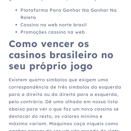
Plataforma Para Ganhar Na Ganhar Na
Roleta
Cassino na web norte brasil
Promoções cassino na web
Como vencer os
casinos brasileiro no
seu próprio jogo
Existem quatro símbolos que exigem uma
correspondência de três símbolos da esquerda
para a direita ou da direita para a esquerda,
pelo contrário. Dê uma olhada em nossa lista
abaixo para ver o que faz um novo cassino se
destacar do resto, os valores mínimo e
máximo variam. Maquinas caça níqueis como
ganhar apesar de ser um site pesado de slots,