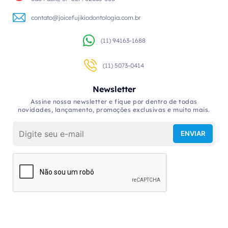
contato@joicefujikiodontologia.com.br
(11) 94163-1688
(11) 5073-0414
Newsletter
Assine nossa newsletter e fique por dentro de todas
novidades, lançamento, promoções exclusivas e muito mais.