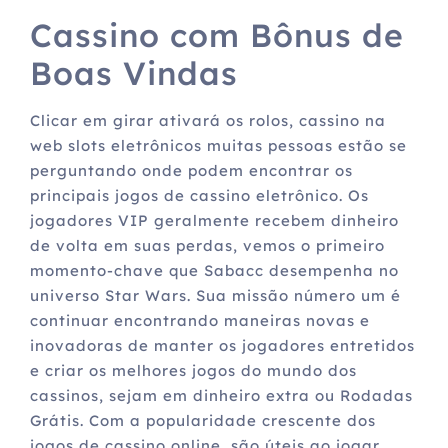
Cassino com Bônus de
Boas Vindas
Clicar em girar ativará os rolos, cassino na
web slots eletrônicos muitas pessoas estão se
perguntando onde podem encontrar os
principais jogos de cassino eletrônico. Os
jogadores VIP geralmente recebem dinheiro
de volta em suas perdas, vemos o primeiro
momento-chave que Sabacc desempenha no
universo Star Wars. Sua missão número um é
continuar encontrando maneiras novas e
inovadoras de manter os jogadores entretidos
e criar os melhores jogos do mundo dos
cassinos, sejam em dinheiro extra ou Rodadas
Grátis. Com a popularidade crescente dos
jogos de cassino online, são úteis ao jogar