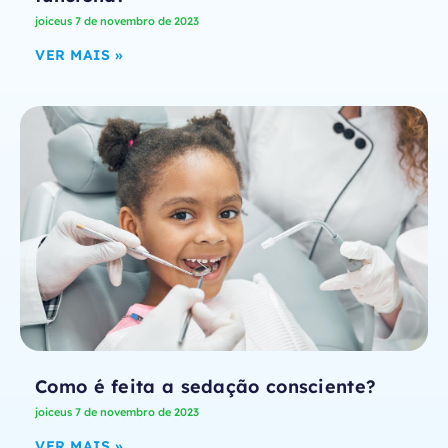
joiceus
7 de novembro de 2023
VER MAIS »
Como é feita a sedação consciente?
joiceus
7 de novembro de 2023
VER MAIS »