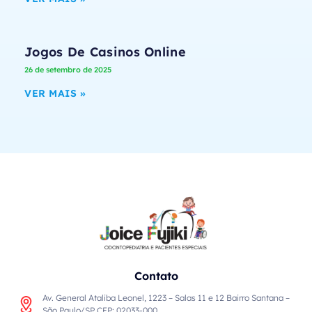
Jogos De Casinos Online
26 de setembro de 2025
VER MAIS »
Contato
Av. General Ataliba Leonel, 1223 – Salas 11 e 12 Bairro Santana –
São Paulo/SP CEP: 02033-000