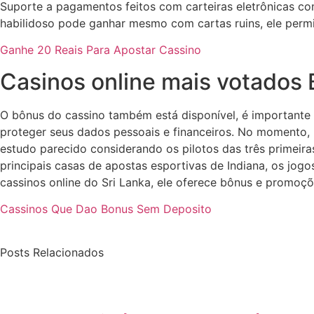
Suporte a pagamentos feitos com carteiras eletrônicas co
habilidoso pode ganhar mesmo com cartas ruins, ele permi
Ganhe 20 Reais Para Apostar Cassino
Casinos online mais votados B
O bônus do cassino também está disponível, é importante v
proteger seus dados pessoais e financeiros. No momento, m
estudo parecido considerando os pilotos das três primeira
principais casas de apostas esportivas de Indiana, os jog
cassinos online do Sri Lanka, ele oferece bônus e promoçõ
Cassinos Que Dao Bonus Sem Deposito
Posts Relacionados