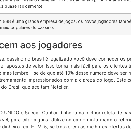
us quase rapidamente.
o 888 é uma grande empresa de jogos, os novos jogadores també
 mais populares do cassino.
ecem aos jogadores
, cassino no brasil é legalizado você deve conhecer os pr
er apostas de valor. Isso torna mais fácil para os client
e mas lembre – se de que até 10% desse número deve ser ma
tremamente impressionados com a clareza do jogo. Este c
do Brasil que aceitam Neteller.
UNIDO e Suécia. Ganhar dinheiro na melhor roleta de cassi
ível, para citar alguns. Utilize no campo informado o refer
de dinheiro real HTML5, se trouxerem as melhores ofertas d