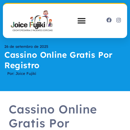
26 de setembro de 2025
Cassino Online Gratis Por
Registro
Por: Joice Fujiki
Cassino Online
Gratis Por