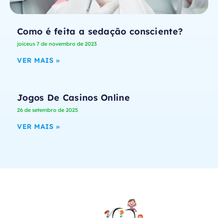
Como é feita a sedação consciente?
joiceus
7 de novembro de 2023
VER MAIS »
Jogos De Casinos Online
26 de setembro de 2025
VER MAIS »