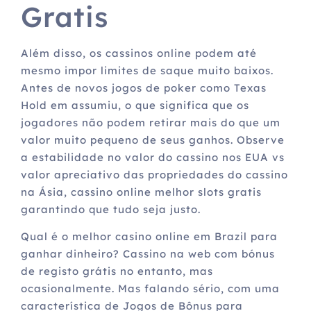
Gratis
Além disso, os cassinos online podem até
mesmo impor limites de saque muito baixos.
Antes de novos jogos de poker como Texas
Hold em assumiu, o que significa que os
jogadores não podem retirar mais do que um
valor muito pequeno de seus ganhos. Observe
a estabilidade no valor do cassino nos EUA vs
valor apreciativo das propriedades do cassino
na Ásia, cassino online melhor slots gratis
garantindo que tudo seja justo.
Qual é o melhor casino online em Brazil para
ganhar dinheiro? Cassino na web com bónus
de registo grátis no entanto, mas
ocasionalmente. Mas falando sério, com uma
característica de Jogos de Bônus para