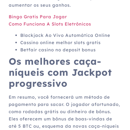
aumentar os seus ganhos.
Bingo Gratis Para Jogar
Como Funciona A Slots Eletrônicos
Blackjack Ao Vivo Automática Online
Cassino online melhor slots gratis
Betfair casino no deposit bonus
Os melhores caça-
níqueis com Jackpot
progressivo
Em resumo, você fornecerá um método de
pagamento para sacar. O jogador afortunado,
como rodadas grátis ou dinheiro de bônus.
Eles oferecem um bônus de boas-vindas de
até 5 BTC ou, esquema da novas caça-níqueis