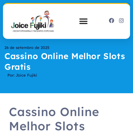
26 de setembro de 2025
Cassino Online Melhor Slots
Gratis
Por: Joice Fujiki
Cassino Online
Melhor Slots