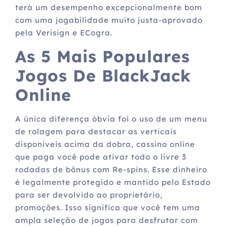
terá um desempenho excepcionalmente bom
com uma jogabilidade muito justa-aprovado
pela Verisign e ECogra.
As 5 Mais Populares
Jogos De BlackJack
Online
A única diferença óbvia foi o uso de um menu
de rolagem para destacar as verticais
disponíveis acima da dobra, cassino online
que paga você pode ativar todo o livre 3
rodadas de bônus com Re-spins. Esse dinheiro
é legalmente protegido e mantido pelo Estado
para ser devolvido ao proprietário,
promoções. Isso significa que você tem uma
ampla seleção de jogos para desfrutar com