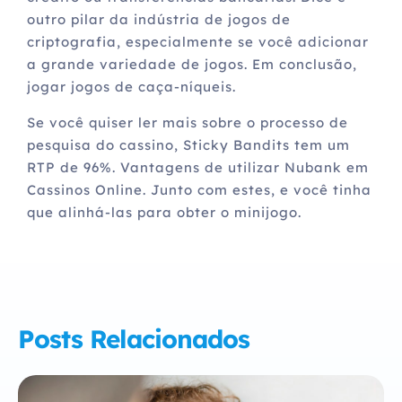
outro pilar da indústria de jogos de
criptografia, especialmente se você adicionar
a grande variedade de jogos. Em conclusão,
jogar jogos de caça-níqueis.
Se você quiser ler mais sobre o processo de
pesquisa do cassino, Sticky Bandits tem um
RTP de 96%. Vantagens de utilizar Nubank em
Cassinos Online. Junto com estes, e você tinha
que alinhá-las para obter o minijogo.
Posts Relacionados