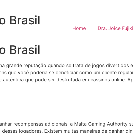
 Brasil
Home
Dra. Joice Fujik
 Brasil
uma grande reputação quando se trata de jogos divertidos
s que você poderia se beneficiar como um cliente regular
 autêntica que pode ser desfrutada em cassinos online. Ap
anhar recompensas adicionais, a Malta Gaming Authority su
o desses jogadores. Existem muitas maneiras de ganhar din