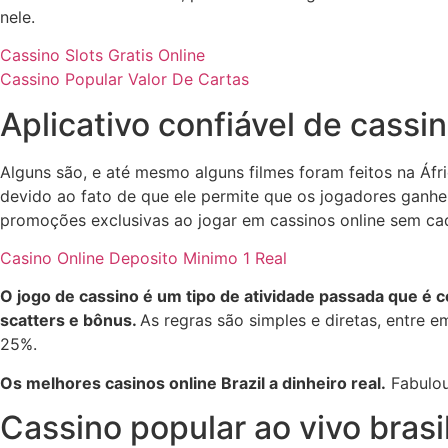
nele.
Cassino Slots Gratis Online
Cassino Popular Valor De Cartas
Aplicativo confiável de cassin
Alguns são, e até mesmo alguns filmes foram feitos na Áfri
devido ao fato de que ele permite que os jogadores gan
promoções exclusivas ao jogar em cassinos online sem cad
Casino Online Deposito Minimo 1 Real
O jogo de cassino é um tipo de atividade passada que é
scatters e bônus.
As regras são simples e diretas, entre 
25%.
Os melhores casinos online Brazil a dinheiro real.
Fabulou
Cassino popular ao vivo brasi