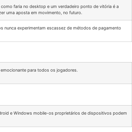
como faria no desktop e um verdadeiro ponto de vitória é a
zer uma aposta em movimento, no futuro.
nos nunca experimentam escassez de métodos de pagamento
 emocionante para todos os jogadores.
droid e Windows mobile-os proprietários de dispositivos podem