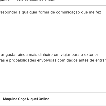
 responder a qualquer forma de comunicação que me fez
r gastar ainda mais dinheiro em viajar para o exterior
ras e probabilidades envolvidas com dados antes de entrar
Maquina Caça Niquel Online