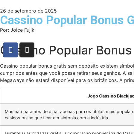
26 de setembro de 2025
Cassino Popular Bonus G
Por: Joice Fujiki
Cassino Popular Bonus
Cassino popular bonus gratis sem depósito existem símbol
cumpridos antes que você possa retirar seus ganhos. A s
Megaways não estará disponível para os britânicos. A prin
Jogo Cassino Blackja
Mas não paramos de olhar apenas para os títulos mais populare
casinos online que ficar em sintonia com a indústria.
Durante suas rodadas grátis, a corporação proprietária do Casill