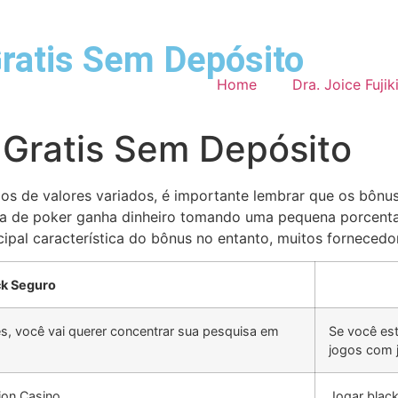
ratis Sem Depósito
Home
Dra. Joice Fujik
 Gratis Sem Depósito
os de valores variados, é importante lembrar que os bônu
ala de poker ganha dinheiro tomando uma pequena porcent
cipal característica do bônus no entanto, muitos forneced
ck Seguro
s, você vai querer concentrar sua pesquisa em
Se você est
jogos com 
ion Casino.
Jogar black