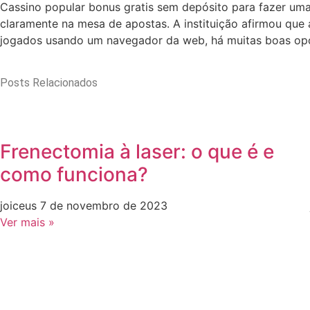
Cassino popular bonus gratis sem depósito para fazer uma 
claramente na mesa de apostas. A instituição afirmou qu
jogados usando um navegador da web, há muitas boas op
Posts Relacionados
Frenectomia à laser: o que é e
como funciona?
joiceus
7 de novembro de 2023
Ver mais »