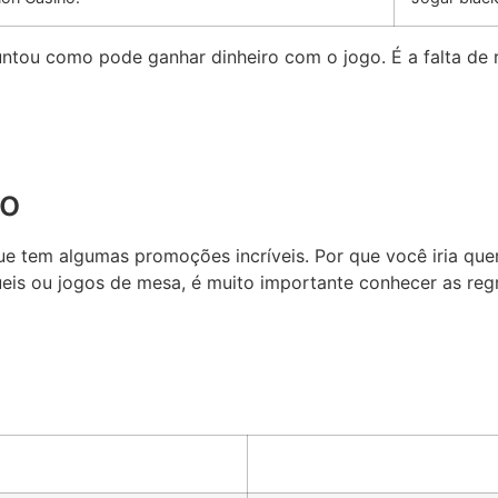
ntou como pode ganhar dinheiro com o jogo. É a falta de
vo
e tem algumas promoções incríveis. Por que você iria quere
eis ou jogos de mesa, é muito importante conhecer as reg