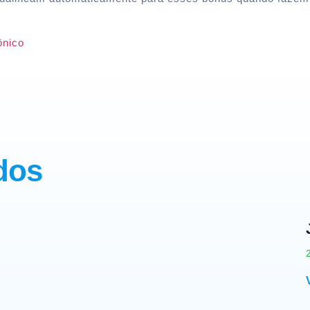
ônico
dos