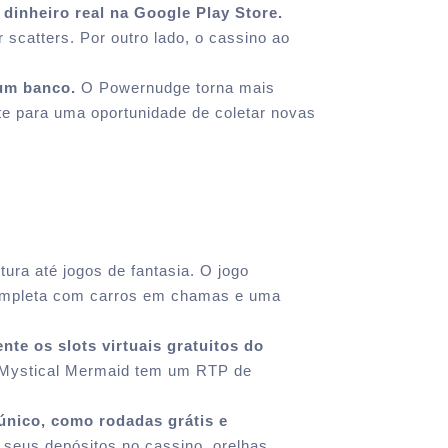
dinheiro real na Google Play Store.
r scatters. Por outro lado, o cassino ao
 um banco.
O Powernudge torna mais
te para uma oportunidade de coletar novas
ra até jogos de fantasia. O jogo
 completa com carros em chamas e uma
te os slots virtuais gratuitos do
t Mystical Mermaid tem um RTP de
nico, como rodadas grátis e
seus depósitos no cassino, orelhas