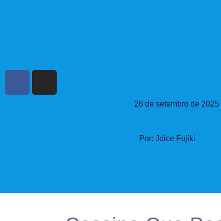
26 de setembro de 2025
Por: Joice Fujiki