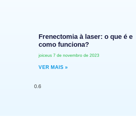
Frenectomia à laser: o que é e
como funciona?
joiceus
7 de novembro de 2023
VER MAIS »