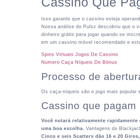
Cassino Que P
Isso garante que o cassino esteja operan
Nossa análise do Pulsz descobriu que o v
dinheiro grátis para jogar quando se insc
em um cassino móvel recomendado e estabe
Spins Virtuais Jogos De Cassino
Numero Caça Níqueis De Bônus
Processo de abertur
Os caça-níqueis são o jogo mais popular 
Cassino que pagam
Você notará relativamente rapidamente
uma boa escolha.
Vantagens do Blackjac
Cinco e seis Scatters dão 16 e 20 Giros