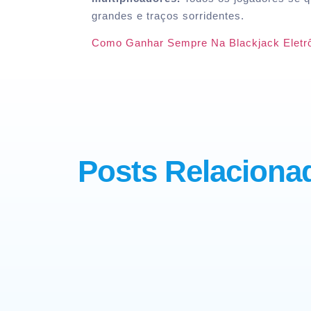
grandes e traços sorridentes.
Como Ganhar Sempre Na Blackjack Eletr
Posts Relaciona