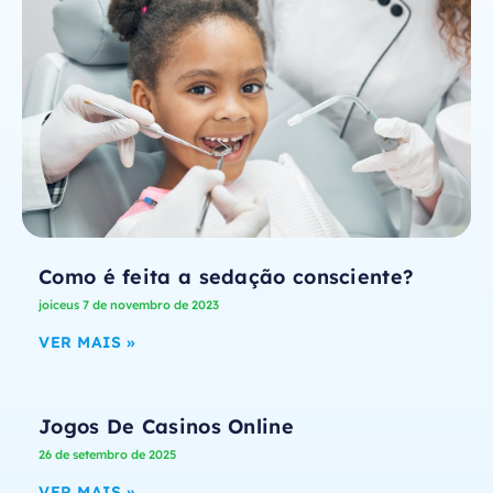
Como é feita a sedação consciente?
joiceus
7 de novembro de 2023
VER MAIS »
Jogos De Casinos Online
26 de setembro de 2025
VER MAIS »