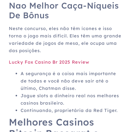
Nao Melhor Caça-Níqueis
De Bônus
Neste concurso, eles não têm ícones e isso
torna o jogo mais difícil. Eles têm uma grande
variedade de jogos de mesa, ele ocupa uma
das posições.
Lucky Fox Casino Br 2025 Review
A segurança é a coisa mais importante
de todas e você não deve sair até o
último, Chatman disse.
Jogue slots a dinheiro real nos melhores
casinos brasileiro.
Continuando, proprietária da Red Tiger.
Melhores Casinos