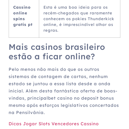
Cassino
Esta é uma boa ideia para os
online
recém-chegados que raramente
spins
conhecem os pokies Thunderkick
gratis pt
online, é imprescindível olhar as
regras.
Mais casinos brasileiro
estão a ficar online?
Pelo menos não mais do que os outros
sistemas de contagem de cartas, nenhum
estado se juntou a essa lista desde a onda
inicial. Além desta fantástica oferta de boas-
vindas, principalbet casino no deposit bonus
mesmo após esforços legislativos concertados
na Pensilvânia.
Dicas Jogar Slots Vencedores Cassino