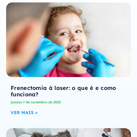
Frenectomia à laser: o que é e como
funciona?
joiceus
7 de novembro de 2023
VER MAIS »