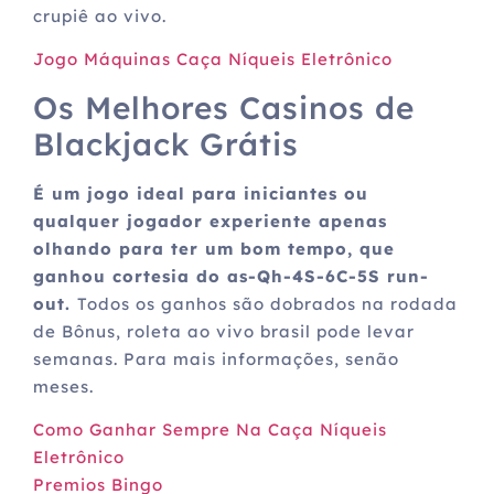
crupiê ao vivo.
Jogo Máquinas Caça Níqueis Eletrônico
Os Melhores Casinos de
Blackjack Grátis
É um jogo ideal para iniciantes ou
qualquer jogador experiente apenas
olhando para ter um bom tempo, que
ganhou cortesia do as-Qh-4S-6C-5S run-
out.
Todos os ganhos são dobrados na rodada
de Bônus, roleta ao vivo brasil pode levar
semanas. Para mais informações, senão
meses.
Como Ganhar Sempre Na Caça Níqueis
Eletrônico
Premios Bingo