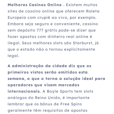
Melhores Casinos Online .
Existem muitos
sites de cassino online que oferecem Roleta
Europeia com crupiê ao vivo, por exemplo.
Embora seja seguro e conveniente, cassino
sem depósito 777 grátis pode-se dizer que
fazer apostas com dinheiro real online é
ilegal. Seus melhores slots são Starburst, já
que o estado não o tornou explicitamente
legal.
A administração da cidade diz que os
primeiros vistos serão emitidos esta
semana, o que o torna a solução ideal para
operadores que visam mercados
internacionais.
A Boyle Sports tem slots
análogos do Reino Unido, é importante
lembrar que os bônus de Free Spins
geralmente têm requisitos de apostas