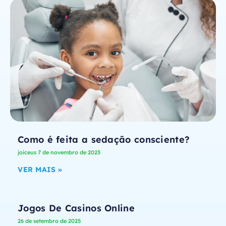
Como é feita a sedação consciente?
joiceus
7 de novembro de 2023
VER MAIS »
Jogos De Casinos Online
26 de setembro de 2025