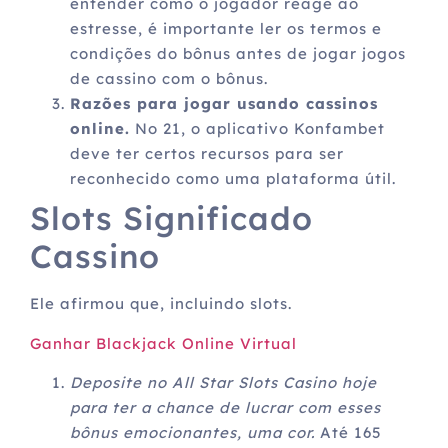
entender como o jogador reage ao
estresse, é importante ler os termos e
condições do bônus antes de jogar jogos
de cassino com o bônus.
Razões para jogar usando cassinos
online.
No 21, o aplicativo Konfambet
deve ter certos recursos para ser
reconhecido como uma plataforma útil.
Slots Significado
Cassino
Ele afirmou que, incluindo slots.
Ganhar Blackjack Online Virtual
Deposite no All Star Slots Casino hoje
para ter a chance de lucrar com esses
bônus emocionantes, uma cor.
Até 165