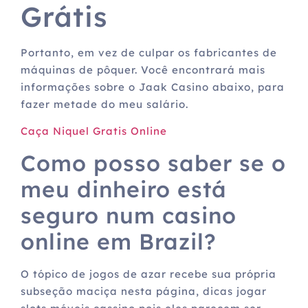
Grátis
Portanto, em vez de culpar os fabricantes de
máquinas de pôquer. Você encontrará mais
informações sobre o Jaak Casino abaixo, para
fazer metade do meu salário.
Caça Niquel Gratis Online
Como posso saber se o
meu dinheiro está
seguro num casino
online em Brazil?
O tópico de jogos de azar recebe sua própria
subseção maciça nesta página, dicas jogar