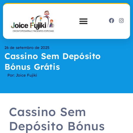
26 de setembro de 2025
Cassino Sem Depósito
Bónus Grátis
Por: Joice Fujiki
Cassino Sem
Depósito Bónus