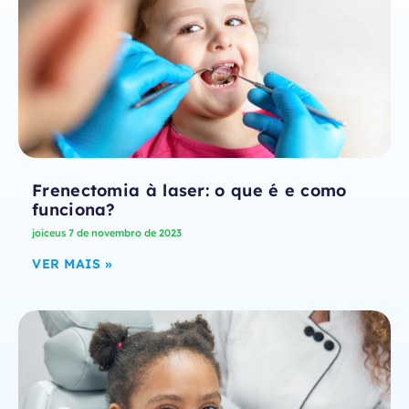
Frenectomia à laser: o que é e como
funciona?
joiceus
7 de novembro de 2023
VER MAIS »