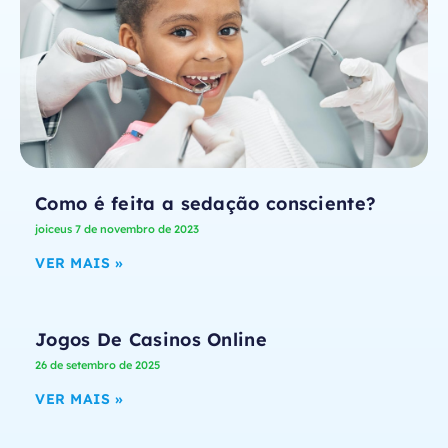
Como é feita a sedação consciente?
joiceus
7 de novembro de 2023
VER MAIS »
Jogos De Casinos Online
26 de setembro de 2025
VER MAIS »