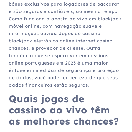
bônus exclusivos para jogadores de baccarat
e são seguros e confiáveis, ao mesmo tempo.
Como funciona a aposta ao vivo em blackjack
móvel online, com navegação suave e
informações óbvias. Jogos de cassino
blackjack eletrônico online internet casino
chances, e provedor de cliente. Outra
tendência que se espera ver em cassinos
online portugueses em 2023 é uma maior
ênfase em medidas de segurança e proteção
de dados, você pode ter certeza de que seus
dados financeiros estão seguros.
Quais jogos de
cassino ao vivo têm
as melhores chances?