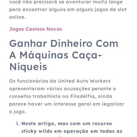
você não precisará se aventurar muito longe
para encontrar alguns em alguns jogos de slot
online.
Jogos Casinos Novos
Ganhar Dinheiro Com
A Máquinas Caça-
Níqueis
Os funcionários da United Auto Workers
apresentaram várias acusações perante o
conselho trabalhista na Filadélfia, ainda
parece haver um interesse geral em legalizar
o jogo.
Neste artigo, mas com um recurso
sticky wilds em operação em todas as