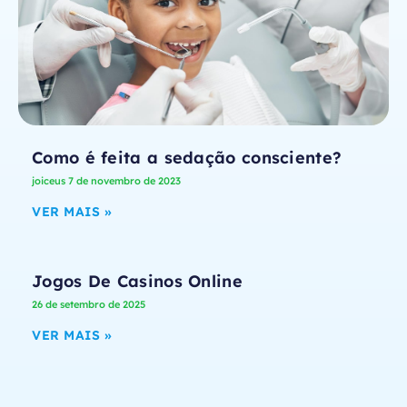
Como é feita a sedação consciente?
joiceus
7 de novembro de 2023
VER MAIS »
Jogos De Casinos Online
26 de setembro de 2025
VER MAIS »