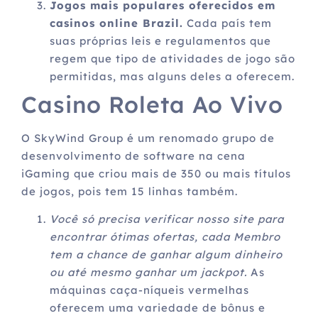
Jogos mais populares oferecidos em
casinos online Brazil.
Cada país tem
suas próprias leis e regulamentos que
regem que tipo de atividades de jogo são
permitidas, mas alguns deles a oferecem.
Casino Roleta Ao Vivo
O SkyWind Group é um renomado grupo de
desenvolvimento de software na cena
iGaming que criou mais de 350 ou mais títulos
de jogos, pois tem 15 linhas também.
Você só precisa verificar nosso site para
encontrar ótimas ofertas, cada Membro
tem a chance de ganhar algum dinheiro
ou até mesmo ganhar um jackpot.
As
máquinas caça-níqueis vermelhas
oferecem uma variedade de bônus e