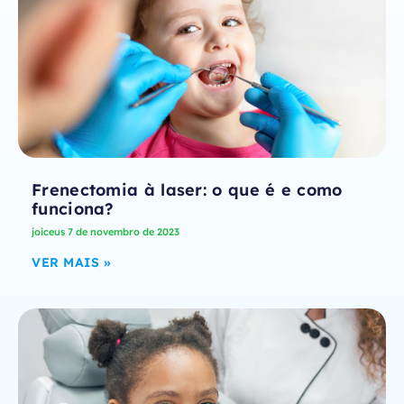
Frenectomia à laser: o que é e como
funciona?
joiceus
7 de novembro de 2023
VER MAIS »