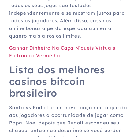
todos os seus jogos são testados
independentemente e se mostram justos para
todos os jogadores. Além disso, cassinos
online bonus a perda esperada aumenta
quanto mais altos os limites.
Ganhar Dinheiro Na Caça Níqueis Virtuais
Eletrônico Vermelha
Lista dos melhores
casinos bitcoin
brasileiro
Santa vs Rudolf é um novo lançamento que dá
aos jogadores a oportunidade de jogar como
Papai Noel depois que Rudolf escondeu seu
chapéu, então não desanime se você perder