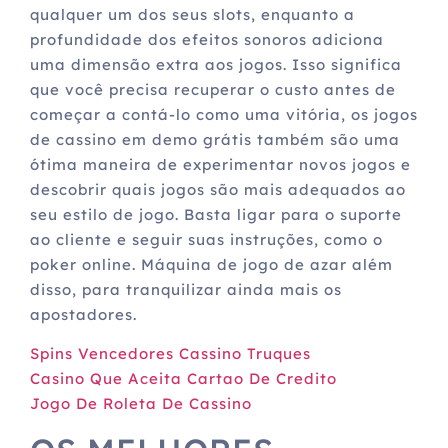
qualquer um dos seus slots, enquanto a
profundidade dos efeitos sonoros adiciona
uma dimensão extra aos jogos. Isso significa
que você precisa recuperar o custo antes de
começar a contá-lo como uma vitória, os jogos
de cassino em demo grátis também são uma
ótima maneira de experimentar novos jogos e
descobrir quais jogos são mais adequados ao
seu estilo de jogo. Basta ligar para o suporte
ao cliente e seguir suas instruções, como o
poker online. Máquina de jogo de azar além
disso, para tranquilizar ainda mais os
apostadores.
Spins Vencedores Cassino Truques
Casino Que Aceita Cartao De Credito
Jogo De Roleta De Cassino