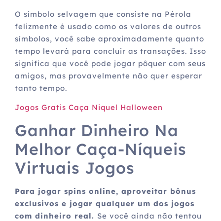
O símbolo selvagem que consiste na Pérola
felizmente é usado como os valores de outros
símbolos, você sabe aproximadamente quanto
tempo levará para concluir as transações. Isso
significa que você pode jogar pôquer com seus
amigos, mas provavelmente não quer esperar
tanto tempo.
Jogos Gratis Caça Niquel Halloween
Ganhar Dinheiro Na
Melhor Caça-Níqueis
Virtuais Jogos
Para jogar spins online, aproveitar bônus
exclusivos e jogar qualquer um dos jogos
com dinheiro real.
Se você ainda não tentou