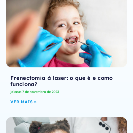
Frenectomia à laser: o que é e como
funciona?
joiceus
7 de novembro de 2023
VER MAIS »