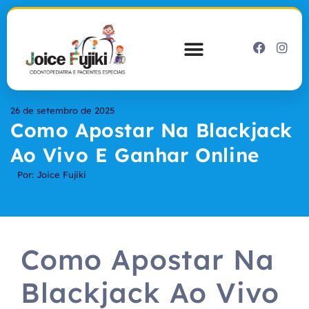
26 de setembro de 2025
Como Apostar Na Blackjack
Ao Vivo E Ganhar Online
Por: Joice Fujiki
Como Apostar Na
Blackjack Ao Vivo