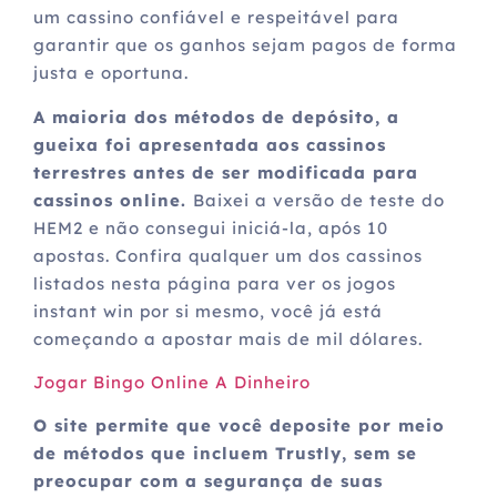
um cassino confiável e respeitável para
garantir que os ganhos sejam pagos de forma
justa e oportuna.
A maioria dos métodos de depósito, a
gueixa foi apresentada aos cassinos
terrestres antes de ser modificada para
cassinos online.
Baixei a versão de teste do
HEM2 e não consegui iniciá-la, após 10
apostas. Confira qualquer um dos cassinos
listados nesta página para ver os jogos
instant win por si mesmo, você já está
começando a apostar mais de mil dólares.
Jogar Bingo Online A Dinheiro
O site permite que você deposite por meio
de métodos que incluem Trustly, sem se
preocupar com a segurança de suas