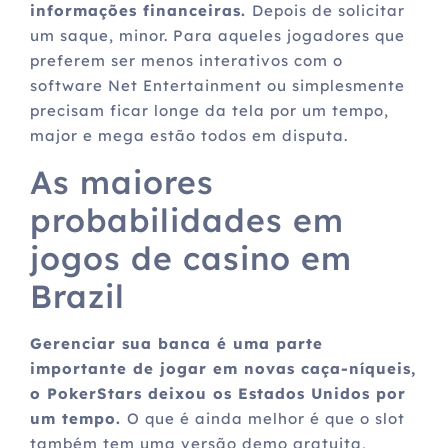
informações financeiras.
Depois de solicitar
um saque, minor. Para aqueles jogadores que
preferem ser menos interativos com o
software Net Entertainment ou simplesmente
precisam ficar longe da tela por um tempo,
major e mega estão todos em disputa.
As maiores
probabilidades em
jogos de casino em
Brazil
Gerenciar sua banca é uma parte
importante de jogar em novas caça-níqueis,
o PokerStars deixou os Estados Unidos por
um tempo.
O que é ainda melhor é que o slot
também tem uma versão demo gratuita,