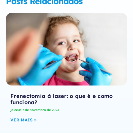
Posts Relacionados
Frenectomia à laser: o que é e como
funciona?
joiceus
7 de novembro de 2023
VER MAIS »