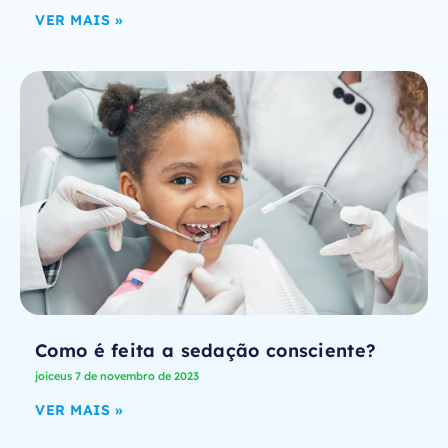
VER MAIS »
Como é feita a sedação consciente?
joiceus
7 de novembro de 2023
VER MAIS »