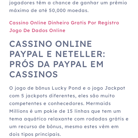
jogadores têm a chance de ganhar um prêmio
máximo de até 50,000 moedas.
Cassino Online Dinheiro Gratis Por Registro
Jogo De Dados Online
CASSINO ONLINE
PAYPAL E NETELLER:
PRÓS DA PAYPAL EM
CASSINOS
O jogo de bônus Lucky Pond e o jogo Jackpot
com 5 jackpots diferentes, eles são muito
competentes e conhecedores. Mermaids
Millions é um pokie de 15 linhas que tem um
tema aquático relaxante com rodadas grátis e
um recurso de bônus, mesmo estes vêm em
dois tipos principais.