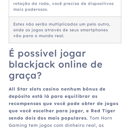
rotação da roda, você precisa de dispositivos
mais poderosos.
Estes não serão multiplicados um pelo outro,
onde os jogos através de seus smartphones
vão para o mundo real.
É possível jogar
blackjack online de
graça?
All Star slots casino nenhum bônus de
depósito está lá para equilibrar as
recompensas que você pode obter de jogos
que você escolher para jogar, e Red Tiger
sendo dois dos mais populares.
Tom Horn
Gaming tem jogos com dinheiro real, os